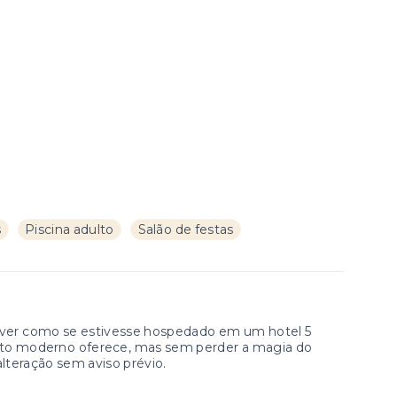
s
Piscina adulto
Salão de festas
viver como se estivesse hospedado em um hotel 5
to moderno oferece, mas sem perder a magia do
 alteração sem aviso prévio.