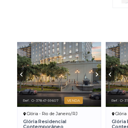
Ref.:
O-37847-59607
VENDA
Ref.:
O-37
Glória - Rio de Janeiro/RJ
Glória
Glória Residencial
Glória
Contemporâneo
Conte