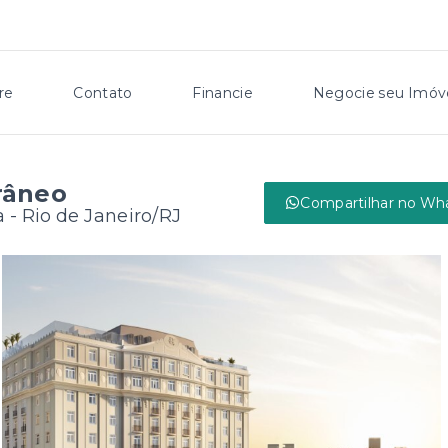
re
Contato
Financie
Negocie seu Imóv
râneo
Compartilhar no Wh
a - Rio de Janeiro/RJ