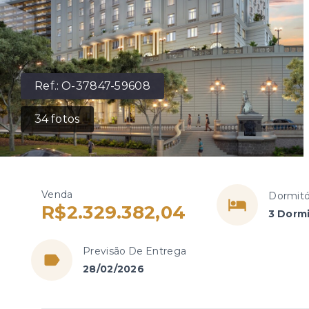
Ref.:
O-37847-59608
34
fotos
Venda
Dormitó
R$2.329.382,04
3 Dormi
Previsão De Entrega
28/02/2026