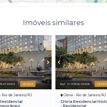
Imóveis similares
847-59610
VENDA
Ref.:
O-37856-59628
VEND
 - Rio de Janeiro/RJ
Glória - Rio de Janeiro/RJ
 Residencial
Glória Residencial Histó
mporâneo
- Residencial