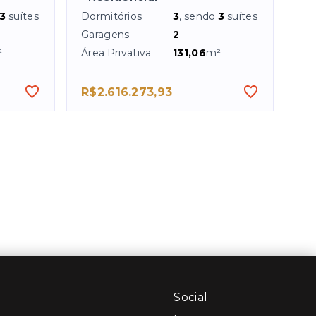
3
suítes
Dormitórios
3
, sendo
3
suítes
Garagens
2
²
Área Privativa
131,06
m²
R$2.616.273,93
Social