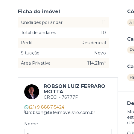
Ficha do imóvel
C
Unidades por andar
11
3 
Total de andares
10
Ca
Perfil
Residencial
Po
Situação
Novo
Área Privativa
114,21m²
Ca
Bi
ROBSON LUIZ FERRARO
MOTTA
CRECI -
76777F
De
(21) 9 8887-5424
Mor
robson@tefeimoveisrio.com.br
es
clá
Nome
O 