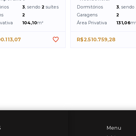
rios
3
, sendo
2
suítes
Dormitórios
3
, sendo
ns
2
Garagens
2
vativa
104,10
m²
Área Privativa
131,06
m
0.113,07
R$2.510.759,28
S
Menu