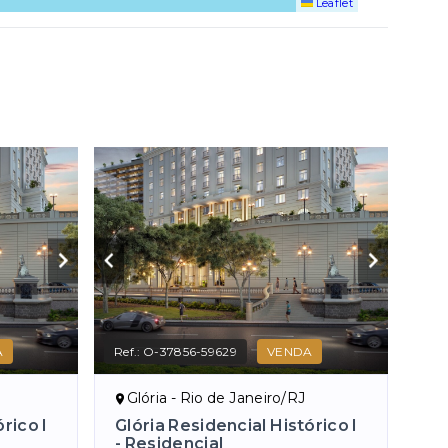
Leaflet
A
Ref.:
O-37856-59629
VENDA
Glória - Rio de Janeiro/RJ
rico I
Glória Residencial Histórico I
- Residencial