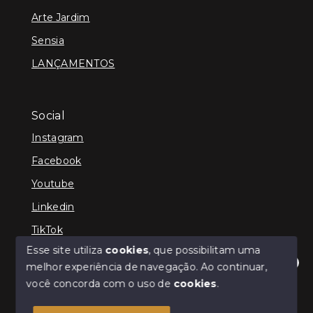
Arte Jardim
Sensia
LANÇAMENTOS
Social
Instagram
Facebook
Youtube
Linkedin
TikTok
Esse site utiliza
cookies
, que possibilitam uma
melhor experiência de navegação.
Ao continuar,
Olá! Estamos disponíveis para te ajudar.
você concorda com o uso de
cookies
.
© Copyright 2026 - TEFE IMÓVEIS - Todos os direitos
reservados