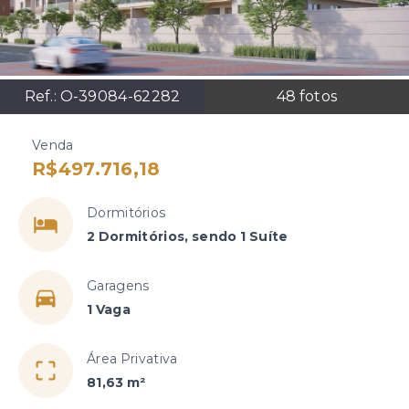
Ref.:
O-39084-62282
48
fotos
Venda
R$497.716,18
Dormitórios
2 Dormitórios, sendo 1 Suíte
Garagens
1 Vaga
Área Privativa
81,63 m²