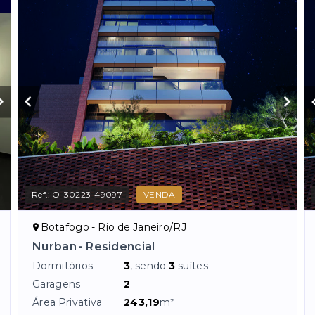
Ref.:
O-30223-49097
VENDA
Botafogo - Rio de Janeiro/RJ
Nurban - Residencial
Dormitórios
3
, sendo
3
suítes
Garagens
2
Área Privativa
243,19
m²