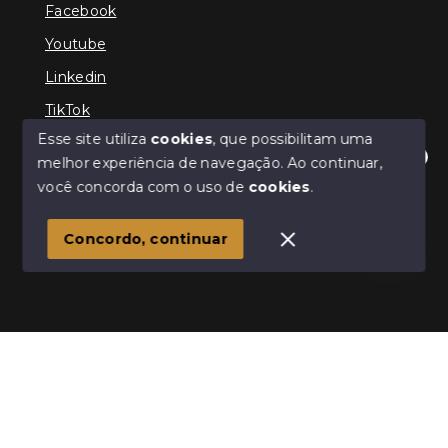
Facebook
Youtube
Linkedin
TikTok
Esse site utiliza
cookies
, que possibilitam uma
melhor experiência de navegação.
Ao continuar,
Olá! Estamos disponíveis para te ajudar.
você concorda com o uso de
cookies
.
© Copyright 2026 - TEFE IMÓVEIS - Todos os direitos
reservados
Concordo, continuar
SITE PARA IMOBILIARIA
Início
Histórico
Favoritos