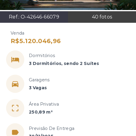
Ref.:
O-42646-66079
40
fotos
Venda
R$5.120.046,96
Dormitórios
3 Dormitórios, sendo 2 Suítes
Garagens
3 Vagas
Área Privativa
250,89 m²
Previsão De Entrega