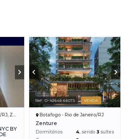
Ref.:
O-42646-66075
VENDA
ona Sul
Botafogo - Rio de Janeiro/RJ
Zenture
NYC BY
Dormitórios
4
, sendo
3
suítes
DE