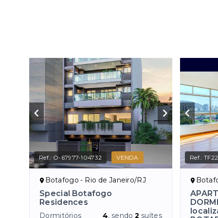
Ref.:
O-67977-104732
VENDA
Ref.:
TF22
Botafogo - Rio de Janeiro/RJ
Botafog
Special Botafogo
APART
Residences
DORMI
locali
Dormitórios
4
, sendo
2
suítes