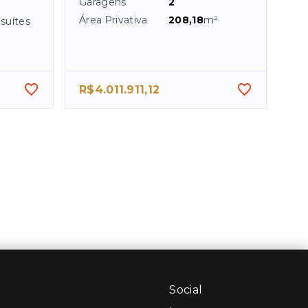
Garagens
2
Área Privativa
208,18
m²
suítes
R$4.011.911,12
Social