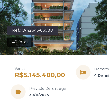
Ref.:
O-42646-66080
40
fotos
Venda
Dormitó
R$5.145.400,00
4 Dormi
Previsão De Entrega
30/11/2025