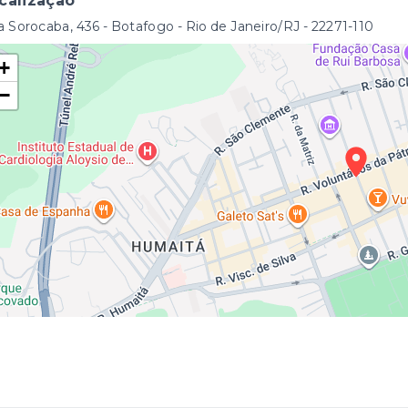
calização
 Sorocaba, 436 - Botafogo - Rio de Janeiro/RJ
- 22271-110
+
−