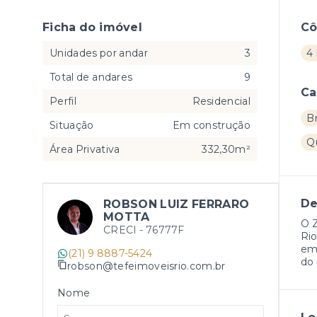
Ficha do imóvel
C
Unidades por andar
3
4 
Total de andares
9
Ca
Perfil
Residencial
B
Situação
Em construção
Q
Área Privativa
332,30m²
De
ROBSON LUIZ FERRARO
MOTTA
O 
CRECI -
76777F
Rio
emp
(21) 9 8887-5424
do 
robson@tefeimoveisrio.com.br
Nome