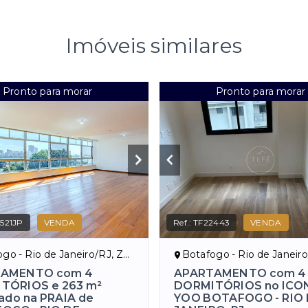
Imóveis similares
Pronto para morar
Pronto para morar
521JP
VENDA
Ref.:
TF22443
VENDA
o - Rio de Janeiro/RJ, Zona Sul
Botafogo - Rio de Janeiro/RJ, Z
AMENTO com 4
APARTAMENTO com 4
TÓRIOS e 263 m²
DORMITÓRIOS no ICO
zado na PRAIA de
YOO BOTAFOGO - RIO 