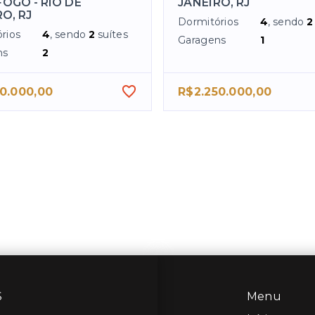
OGO - RIO DE
JANEIRO, RJ
O, RJ
Dormitórios
4
, sendo
2
rios
4
, sendo
2
suítes
Garagens
1
ns
2
0.000,00
R$2.250.000,00
S
Menu