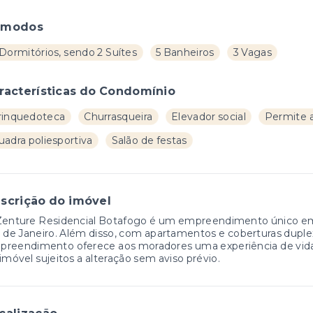
ômodos
Dormitórios, sendo 2 Suítes
5 Banheiros
3 Vagas
racterísticas do Condomínio
rinquedoteca
Churrasqueira
Elevador social
Permite 
uadra poliesportiva
Salão de festas
scrição do imóvel
Zenture Residencial Botafogo é um empreendimento único em
 de Janeiro. Além disso, com apartamentos e coberturas duplex d
reendimento oferece aos moradores uma experiência de vida so
imóvel sujeitos a alteração sem aviso prévio.