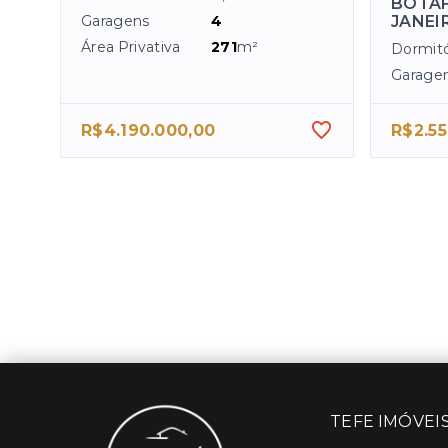
BOTAF
Garagens
4
JANEIR
Área Privativa
271
m²
Dormitó
Garage
R$4.190.000,00
R$2.55
TEFE IMÓVEI