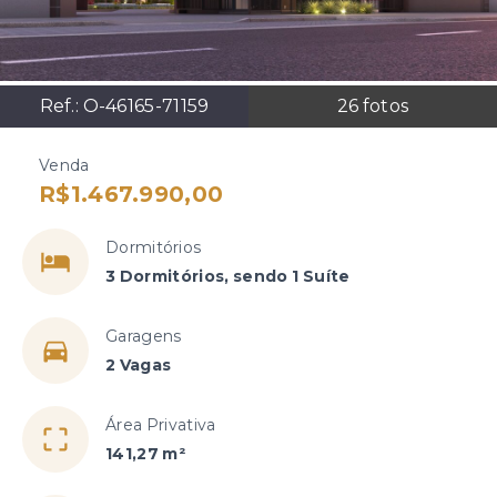
Ref.:
O-46165-71159
26
fotos
Venda
R$1.467.990,00
Dormitórios
3 Dormitórios, sendo 1 Suíte
Garagens
2 Vagas
Área Privativa
141,27 m²