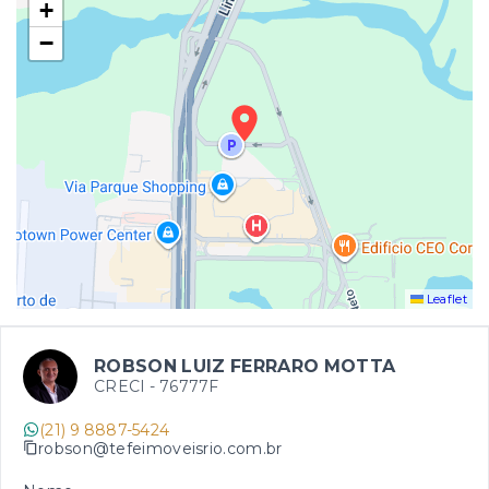
+
−
Leaflet
ROBSON LUIZ FERRARO MOTTA
CRECI -
76777F
(21) 9 8887-5424
robson@tefeimoveisrio.com.br