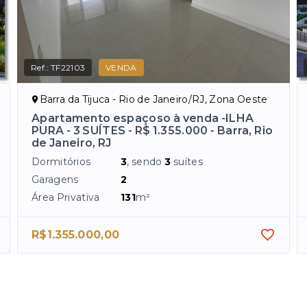
Ref.:
TF22103
VENDA
Barra da Tijuca - Rio de Janeiro/RJ, Zona Oeste
Apartamento espaçoso à venda -ILHA
PURA - 3 SUÍTES - R$ 1.355.000 - Barra, Rio
de Janeiro, RJ
Dormitórios
3
, sendo
3
suítes
Garagens
2
Área Privativa
131
m²
R$1.355.000,00