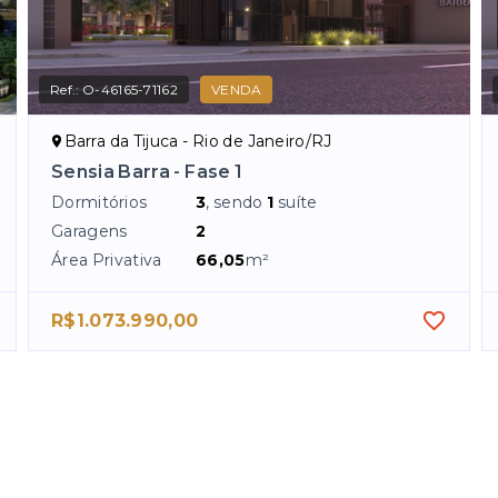
Ref.:
O-46165-71162
VENDA
Barra da Tijuca - Rio de Janeiro/RJ
Sensia Barra - Fase 1
Dormitórios
3
, sendo
1
suíte
Garagens
2
Área Privativa
66,05
m²
R$1.073.990,00