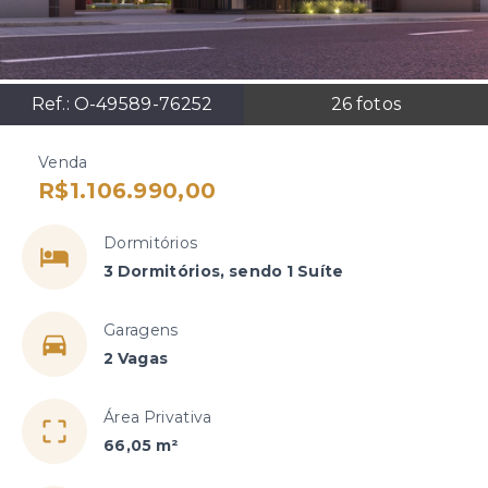
Ref.:
O-49589-76252
26
fotos
Venda
R$1.106.990,00
Dormitórios
3 Dormitórios, sendo 1 Suíte
Garagens
2 Vagas
Área Privativa
66,05 m²