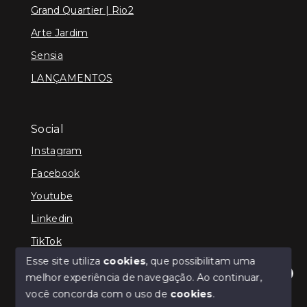
Grand Quartier | Rio2
Arte Jardim
Sensia
LANÇAMENTOS
Social
Instagram
Facebook
Youtube
Linkedin
TikTok
Esse site utiliza
cookies
, que possibilitam uma
melhor experiência de navegação.
Ao continuar,
Olá! Estamos disponíveis para te ajudar.
você concorda com o uso de
cookies
.
© Copyright 2026 - TEFE IMÓVEIS - Todos os direitos