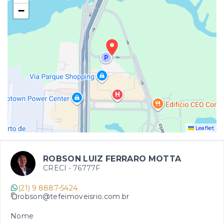
−
Leaflet
ROBSON LUIZ FERRARO MOTTA
CRECI -
76777F
(21) 9 8887-5424
robson@tefeimoveisrio.com.br
Nome