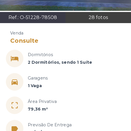
Ref.:
O-51228-78508
28
fotos
Venda
Consulte
Dormitórios
2 Dormitórios, sendo 1 Suíte
Garagens
1 Vaga
Área Privativa
79,36 m²
Previsão De Entrega