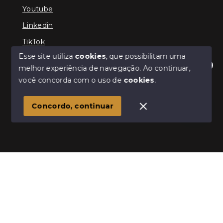
Youtube
Linkedin
TikTok
Esse site utiliza
cookies
, que possibilitam uma
melhor experiência de navegação.
Ao continuar,
Olá! Estamos disponíveis para te ajudar.
você concorda com o uso de
cookies
.
© Copyright 2026 - TEFE IMÓVEIS - Todos os direitos
reservados
Concordo, continuar
SITE PARA IMOBILIARIA
Início
Histórico
Favoritos