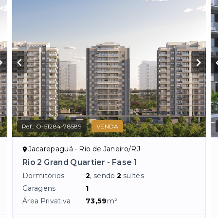
Ref.:
O-51284-78589
VENDA
Jacarepaguá - Rio de Janeiro/RJ
Rio 2 Grand Quartier - Fase 1
Dormitórios
2
, sendo
2
suítes
Garagens
1
Área Privativa
73,59
m²