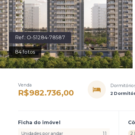
Ref.:
O-51284-78587
84
fotos
Venda
Dormitório
R$982.736,00
2 Dormitór
Ficha do imóvel
C
Unidades por andar
11
2 