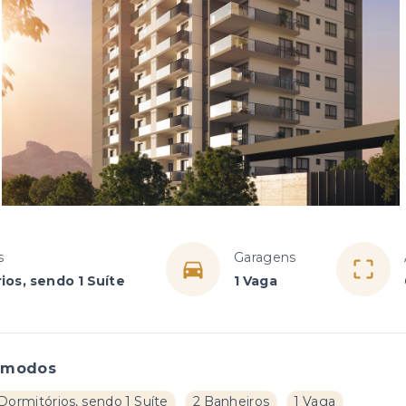
s
Garagens
ios, sendo 1 Suíte
1 Vaga
ômodos
Dormitórios, sendo 1 Suíte
2 Banheiros
1 Vaga