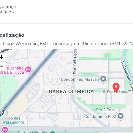
r
gurança
tiários
calização
 Franz Weissman, 660 - Jacarepaguá - Rio de Janeiro/RJ
- 227
+
−