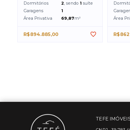
Dormitórios
2
, sendo
1
suíte
Dormitó
Garagens
1
Garage
Área Privativa
69,87
m²
Área Pri
R$894.885,00
R$862
TEFE IMÓVEI