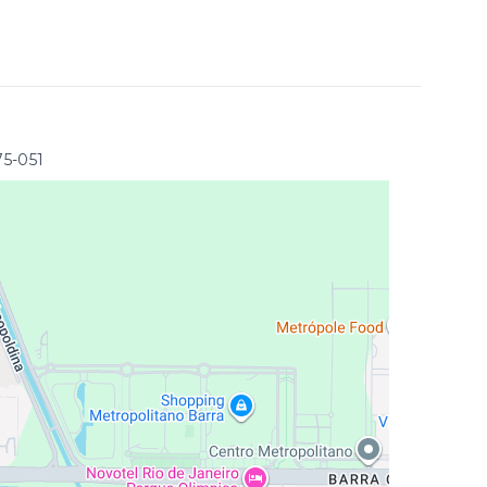
75-051