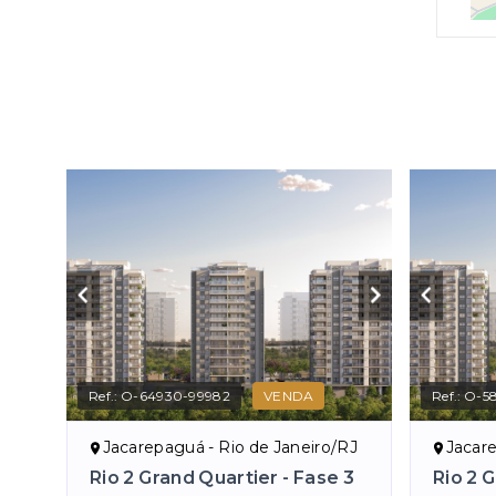
Ref.:
O-64930-99982
VENDA
Ref.:
O-5
Jacarepaguá - Rio de Janeiro/RJ
Jacare
Rio 2 Grand Quartier - Fase 3
Rio 2 