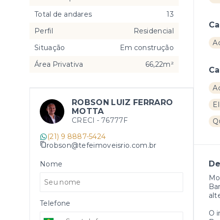
Total de andares
13
Ca
Perfil
Residencial
A
Situação
Em construção
Área Privativa
66,22m²
Ca
A
ROBSON LUIZ FERRARO
El
MOTTA
CRECI -
76777F
Q
(21) 9 8887-5424
robson@tefeimoveisrio.com.br
De
Nome
Mor
Bar
alt
Telefone
O 