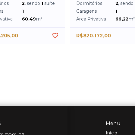
rios
2
, sendo
1
suíte
Dormitórios
2
, sendo
ns
1
Garagens
1
vativa
68,49
m²
Área Privativa
66,22
m
.205,00
R$820.172,00
S
Menu
Início