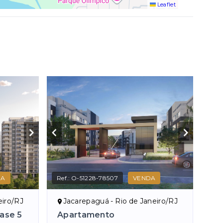
Leaflet
DA
Ref.:
O-51228-78507
VENDA
eiro/RJ
Jacarepaguá - Rio de Janeiro/RJ
Fase 5
Apartamento