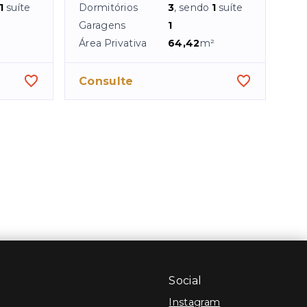
1
suíte
Dormitórios
3
, sendo
1
suíte
Garagens
1
²
Área Privativa
64,42
m²
Consulte
Social
Instagram