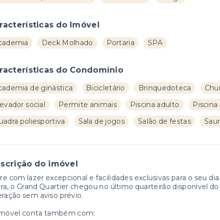
racterísticas do Imóvel
cademia
Deck Molhado
Portaria
SPA
racterísticas do Condomínio
cademia de ginástica
Bicicletário
Brinquedoteca
Chur
evador social
Permite animais
Piscina adulto
Piscina 
uadra poliesportiva
Sala de jogos
Salão de festas
Sau
scrição do imóvel
e com lazer excepcional e facilidades exclusivas para o seu d
ra, o Grand Quartier chegou no último quarteirão disponível do 
eração sem aviso prévio.
imóvel conta também com: