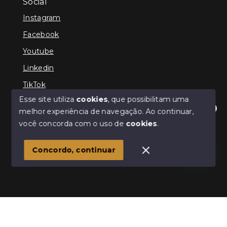
Social
Instagram
Facebook
Youtube
Linkedin
TikTok
Esse site utiliza
cookies
, que possibilitam uma
melhor experiência de navegação.
Ao continuar,
Olá! Estamos disponíveis para te ajudar.
você concorda com o uso de
cookies
.
© Copyright 2026 - TEFE IMÓVEIS - Todos os direitos
reservados
Concordo, continuar
SITE PARA IMOBILIARIA
Início
Histórico
Favoritos