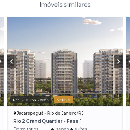
Imóveis similares
Ref.:
O-51284-78585
VENDA
Jacarepaguá - Rio de Janeiro/RJ
Rio 2 Grand Quartier - Fase 1
Dormitórios
4
, sendo
4
suítes