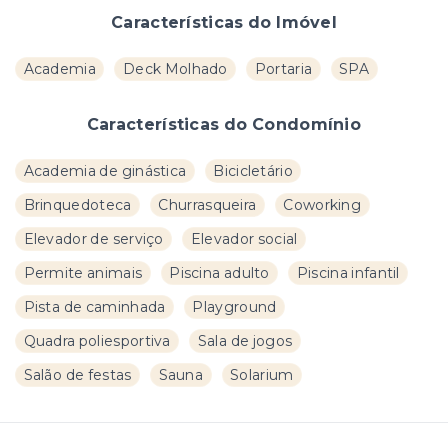
Características do Imóvel
Academia
Deck Molhado
Portaria
SPA
Características do Condomínio
Academia de ginástica
Bicicletário
Brinquedoteca
Churrasqueira
Coworking
Elevador de serviço
Elevador social
Permite animais
Piscina adulto
Piscina infantil
Pista de caminhada
Playground
Quadra poliesportiva
Sala de jogos
Salão de festas
Sauna
Solarium