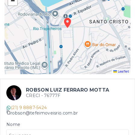
−
Leaflet
ROBSON LUIZ FERRARO MOTTA
CRECI -
76777F
(21) 9 8887-5424
robson@tefeimoveisrio.com.br
Nome