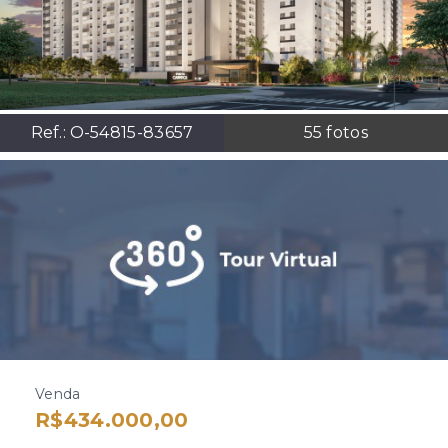
Ref.:
O-54815-83657
55
fotos
Venda
R$434.000,00