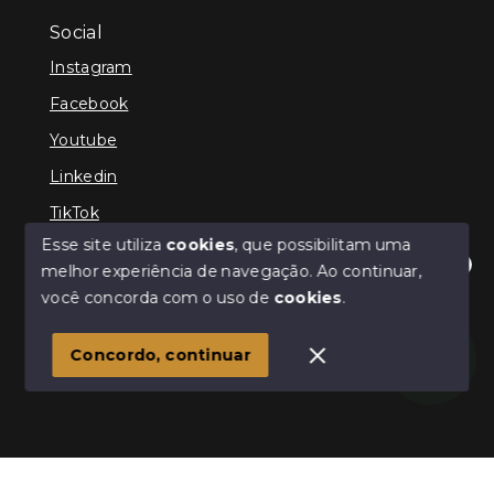
Social
Instagram
Facebook
Youtube
Linkedin
TikTok
Esse site utiliza
cookies
, que possibilitam uma
melhor experiência de navegação.
Ao continuar,
Olá! Estamos disponíveis para te ajudar.
você concorda com o uso de
cookies
.
© Copyright 2026 - TEFE IMÓVEIS - Todos os direitos
reservados
Concordo, continuar
SITE PARA IMOBILIARIA
Início
Histórico
Favoritos