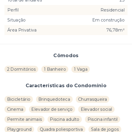
Total de andares
23
Perfil
Residencial
Situação
Em construção
Área Privativa
76,78m²
Cômodos
2 Dormitórios
1 Banheiro
1 Vaga
Características do Condomínio
Bicicletário
Brinquedoteca
Churrasqueira
Cinema
Elevador de serviço
Elevador social
Permite animais
Piscina adulto
Piscina infantil
Playground
Quadra poliesportiva
Sala de jogos