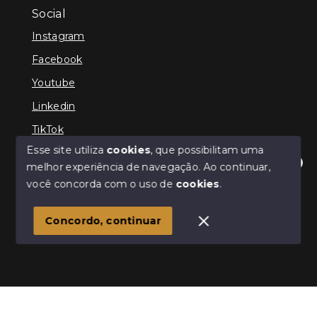
Social
Instagram
Facebook
Youtube
Linkedin
TikTok
Esse site utiliza
cookies
, que possibilitam uma
melhor experiência de navegação.
Ao continuar,
Olá! Estamos disponíveis para te ajudar.
você concorda com o uso de
cookies
.
© Copyright 2026 - TEFE IMÓVEIS - Todos os direitos
reservados
Concordo, continuar
SITE PARA IMOBILIARIA
Início
Histórico
Favoritos