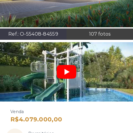
Ref.:
O-55408-84559
107
fotos
Venda
R$4.079.000,00