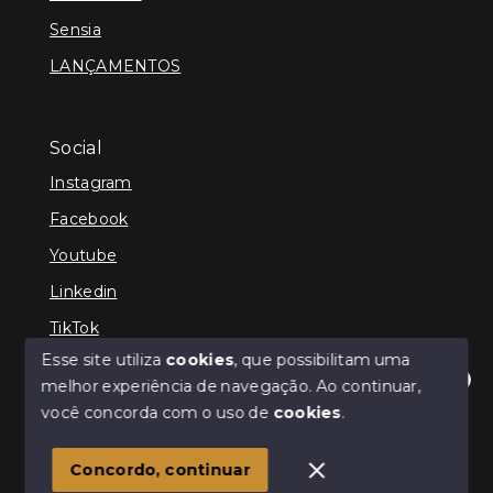
Sensia
LANÇAMENTOS
Social
Instagram
Facebook
Youtube
Linkedin
TikTok
Esse site utiliza
cookies
, que possibilitam uma
melhor experiência de navegação.
Ao continuar,
Olá! Estamos disponíveis para te ajudar.
você concorda com o uso de
cookies
.
© Copyright 2026 - TEFE IMÓVEIS - Todos os direitos
reservados
Concordo, continuar
SITE PARA IMOBILIARIA