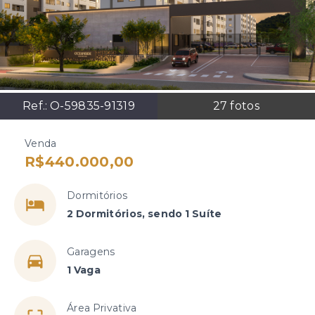
Ref.:
O-59835-91319
27
fotos
Venda
R$440.000,00
Dormitórios
2 Dormitórios, sendo 1 Suíte
Garagens
1 Vaga
Área Privativa