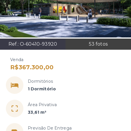
Ref.:
O-60410-93920
53
fotos
Venda
R$367.300,00
Dormitórios
1 Dormitório
Área Privativa
33,61 m²
Previsão De Entrega