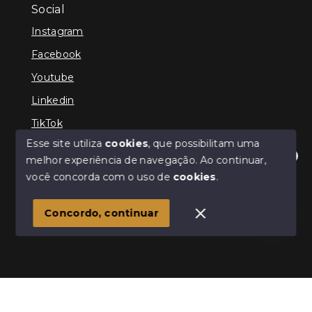
Social
Instagram
Facebook
Youtube
Linkedin
TikTok
Esse site utiliza
cookies
, que possibilitam uma
melhor experiência de navegação.
Ao continuar,
Olá! Estamos disponíveis para te ajudar.
você concorda com o uso de
cookies
.
© Copyright 2026 - TEFE IMÓVEIS - Todos os direitos
reservados
Concordo, continuar
SITE PARA IMOBILIARIA
Início
Histórico
Favoritos