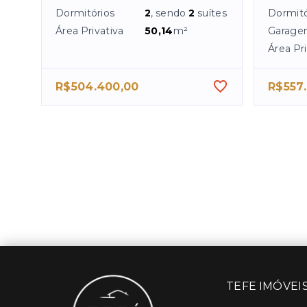
Dormitórios
2
, sendo
2
suítes
Dormitó
Área Privativa
50,14
m²
Garage
Área Pri
R$504.400,00
R$557
TEFE IMÓVEI