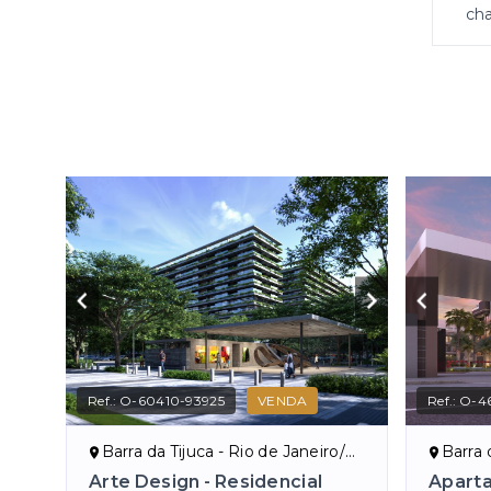
cha
Ref.:
O-60410-93925
VENDA
Ref.:
O-46
Barra da Tijuca - Rio de Janeiro/RJ
Barra d
Arte Design - Residencial
Apart