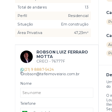
Total de andares
13
Ca
Perfil
Residencial
Po
Situação
Em construção
Área Privativa
47,23m²
Ca
Au
ROBSON LUIZ FERRARO
Pi
MOTTA
CRECI -
76777F
(21) 9 8887-5424
robson@tefeimoveisrio.com.br
De
Um
Nome
do 
O 
Lo
Telefone
Re
Se