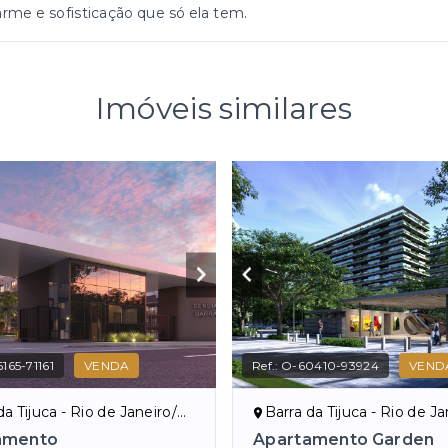
rme e sofisticação que só ela tem.
Imóveis similares
165-71161
VENDA
Ref.:
O-60410-93924
VEND
a Tijuca - Rio de Janeiro/RJ
Barra da Tijuca - Rio de Jan
amento
Apartamento Garden