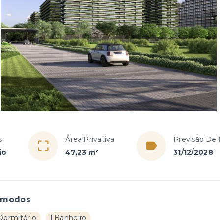
s
Área Privativa
Previsão De 
io
47,23 m²
31/12/2028
ômodos
 Dormitório
1 Banheiro