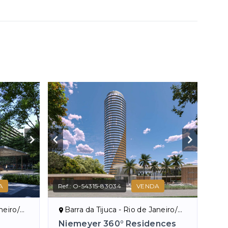
A
Ref.:
O-54315-83034
VENDA
eiro/RJ
Barra da Tijuca - Rio de Janeiro/RJ
Niemeyer 360° Residences