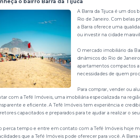
nheça o bairro Barra da Tijuca
A Barra da Tijuca é um dos 
Rio de Janeiro. Com belas pr
a Barra oferece uma qualid
ou investir na cidade maravi
O mercado imobiliário da Ba
dinâmicos do Rio de Janeir
apartamentos compactos até 
necessidades de quem proc
Para comprar, vender ou alu
tar com a Tefé Imóveis, uma imobiliária especializada na reg
nsparente e eficiente. A Tefé Imóveis tem experiência e cred
retores capacitados e preparados para te ajudar a realizar o se
o perca tempo e entre em contato com a Tefé Imóveis hoje m
acilidades que a Tefé Imóveis pode oferecer para você. A Barra