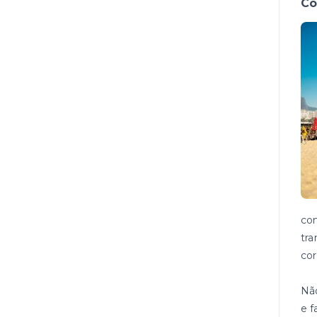
Co
con
tra
cor
Nã
e f