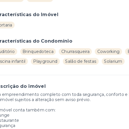
racterísticas do Imóvel
rtaria
racterísticas do Condomínio
ditório
Brinquedoteca
Churrasqueira
Coworking
scina infantil
Playground
Salão de festas
Solarium
scrição do imóvel
 empreendimento completo com toda segurança, conforto e la
imóvel sujeitos a alteração sem aviso prévio.
imóvel conta também com:
unge
staurante
gurança