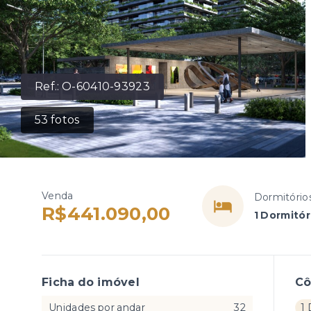
Ref.:
O-60410-93923
53
fotos
Venda
Dormitório
R$441.090,00
1 Dormitór
Ficha do imóvel
C
Unidades por andar
32
1