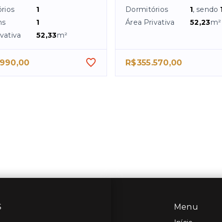
rios
1
Dormitórios
1
, sendo
ns
1
Área Privativa
52,23
m²
vativa
52,33
m²
.990,00
R$355.570,00
S
Menu