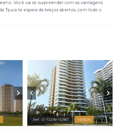
esmo. Você vai se surpreender com as vantagens
 da Tijuca te espera de braços abertos, com todo o
A
Ref.:
O-72269-112187
VENDA