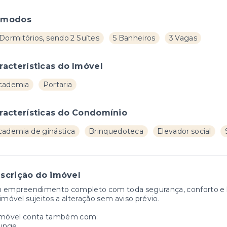
ômodos
Dormitórios, sendo 2 Suítes
5 Banheiros
3 Vagas
racterísticas do Imóvel
cademia
Portaria
racterísticas do Condomínio
cademia de ginástica
Brinquedoteca
Elevador social
scrição do imóvel
 empreendimento completo com toda segurança, conforto e la
imóvel sujeitos a alteração sem aviso prévio.
imóvel conta também com:
unge