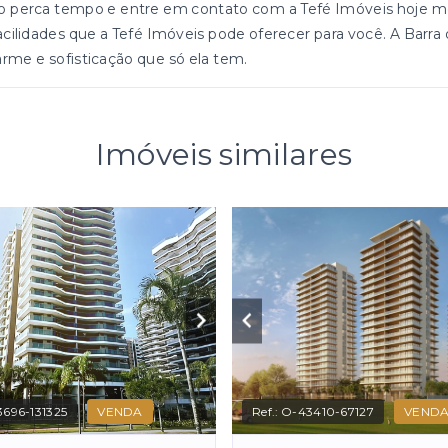
o perca tempo e entre em contato com a Tefé Imóveis hoje m
acilidades que a Tefé Imóveis pode oferecer para você. A Barra
rme e sofisticação que só ela tem.
Imóveis similares
696-131325
VENDA
Ref.:
O-43410-67127
VEND