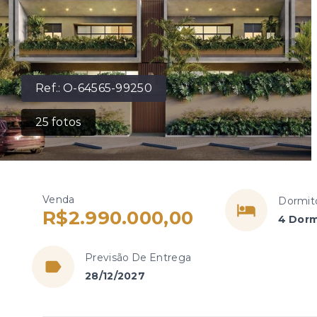
Ref.:
O-64565-99250
25
fotos
Venda
Dormit
R$2.990.000,00
4 Dorm
Previsão De Entrega
28/12/2027