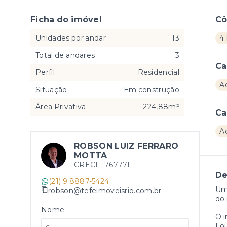
Ficha do imóvel
C
Unidades por andar
13
4 
Total de andares
3
Ca
Perfil
Residencial
A
Situação
Em construção
Área Privativa
224,88m²
Ca
A
ROBSON LUIZ FERRARO
MOTTA
CRECI -
76777F
De
(21) 9 8887-5424
Um
robson@tefeimoveisrio.com.br
do 
Nome
O 
Lo