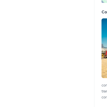
Co
con
tra
cor