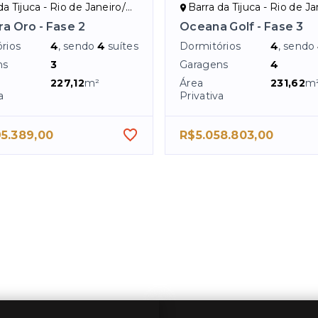
a Tijuca - Rio de Janeiro/RJ
Barra da Tijuca - Rio de Jan
ra Oro - Fase 2
Oceana Golf - Fase 3
rios
4
, sendo
4
suítes
Dormitórios
4
, sendo
ns
3
Garagens
4
227,12
m²
Área
231,62
m
a
Privativa
5.389,00
R$5.058.803,00