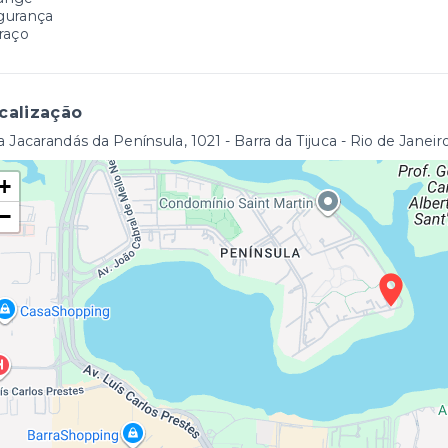
gurança
raço
calização
 Jacarandás da Península, 1021 - Barra da Tijuca - Rio de Janeir
+
−