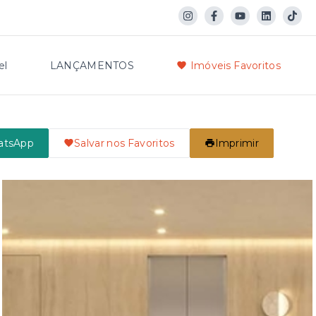
el
LANÇAMENTOS
Imóveis Favoritos
atsApp
Salvar nos Favoritos
Imprimir