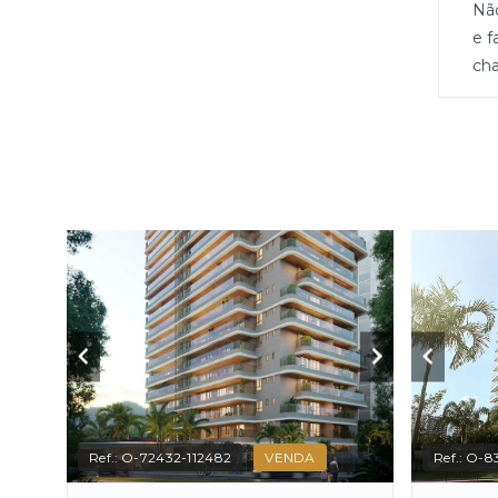
Nã
e f
cha
Ref.:
O-72432-112482
VENDA
Ref.:
O-83