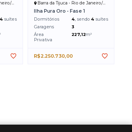
eiro/RJ
Barra da Tijuca - Rio de Janeiro/RJ
Ilha Pura Oro - Fase 1
4
suítes
Dormitórios
4
, sendo
4
suítes
Garagens
3
²
Área
227,12
m²
Privativa
R$2.250.730,00