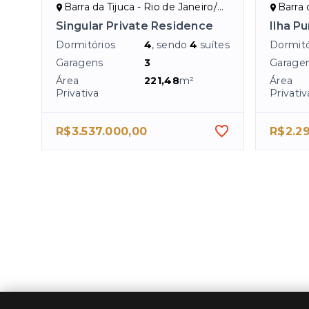
Barra da Tijuca - Rio de Janeiro/RJ
Barra d
Singular Private Residence
Ilha Pu
Dormitórios
4
, sendo
4
suítes
Dormitó
Garagens
3
Garage
Área
221,48
m²
Área
Privativa
Privativ
R$3.537.000,00
R$2.29