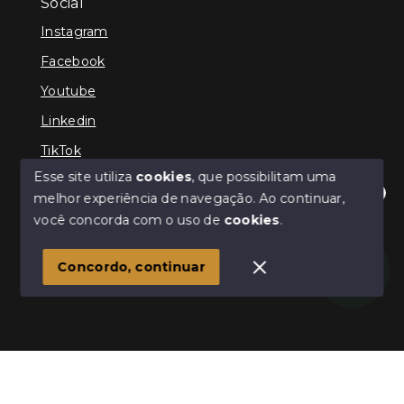
Social
Instagram
Facebook
Youtube
Linkedin
TikTok
Esse site utiliza
cookies
, que possibilitam uma
melhor experiência de navegação.
Ao continuar,
Olá! Estamos disponíveis para te ajudar.
você concorda com o uso de
cookies
.
© Copyright 2026 - TEFE IMÓVEIS - Todos os direitos
reservados
Concordo, continuar
SITE PARA IMOBILIARIA
Início
Histórico
Favoritos