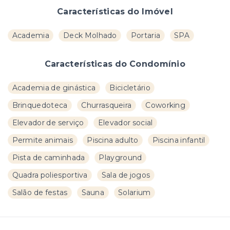
Características do Imóvel
Academia
Deck Molhado
Portaria
SPA
Características do Condomínio
Academia de ginástica
Bicicletário
Brinquedoteca
Churrasqueira
Coworking
Elevador de serviço
Elevador social
Permite animais
Piscina adulto
Piscina infantil
Pista de caminhada
Playground
Quadra poliesportiva
Sala de jogos
Salão de festas
Sauna
Solarium