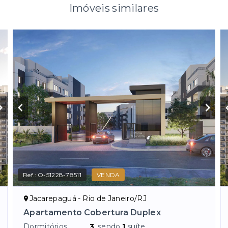
Imóveis similares
Ref.:
O-51228-78511
VENDA
Jacarepaguá - Rio de Janeiro/RJ
Apartamento Cobertura Duplex
Dormitórios
3
, sendo
1
suíte