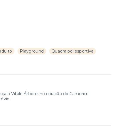
adulto
Playground
Quadra poliesportiva
a o Vitale Árbore, no coração do Camorim.
révio.