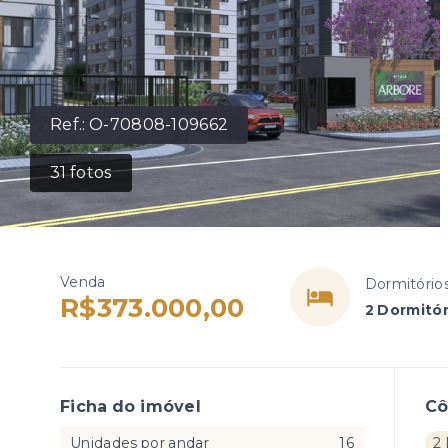
Ref.:
O-70808-109662
31
fotos
Venda
Dormitório
R$373.000,00
2 Dormitór
Ficha do imóvel
C
Unidades por andar
16
2 