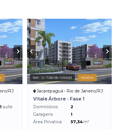
A
Ref.:
O-70808-109663
VENDA
eiro/RJ
Jacarepaguá - Rio de Janeiro/RJ
Vitale Árbore - Fase 1
1
suíte
Dormitórios
2
Garagens
1
Área Privativa
57,34
m²