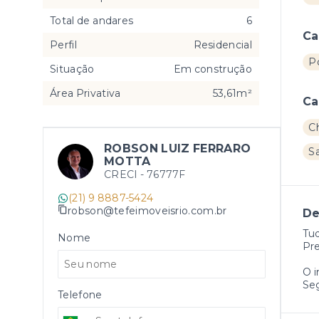
Total de andares
6
Ca
Perfil
Residencial
Po
Situação
Em construção
Área Privativa
53,61m²
Ca
C
ROBSON LUIZ FERRARO
Sa
MOTTA
CRECI -
76777F
(21) 9 8887-5424
robson@tefeimoveisrio.com.br
De
Tu
Nome
Pre
O 
Se
Telefone