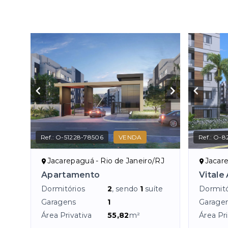
Ref.:
O-51228-78506
VENDA
Ref.:
O-82
Jacarepaguá - Rio de Janeiro/RJ
Jacare
Apartamento
Vitale
Dormitórios
2
, sendo
1
suíte
Dormitó
Garagens
1
Garage
Área Privativa
55,82
m²
Área Pri