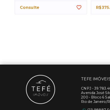
Consulte
R$375
TEFE IMÓVEI
CNPJ
-
39.783.
Avenida José Si
200 - Bloco 6 Sal
Rio de Janeiro/R