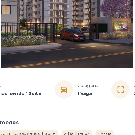
s
Garagens
ios, sendo 1 Suíte
1 Vaga
ômodos
Dormitórios, sendo 1 Suíte
2 Banheiros
1 Vaga