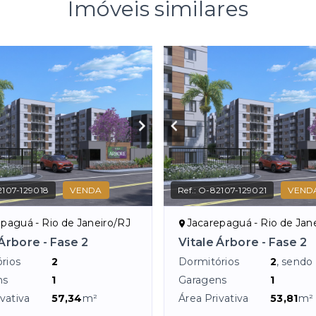
Imóveis similares
107-129018
VENDA
Ref.:
O-82107-129021
VEND
paguá - Rio de Janeiro/RJ
Jacarepaguá - Rio de Jan
 Árbore - Fase 2
Vitale Árbore - Fase 2
rios
2
Dormitórios
2
, sendo
ns
1
Garagens
1
vativa
57,34
m²
Área Privativa
53,81
m²