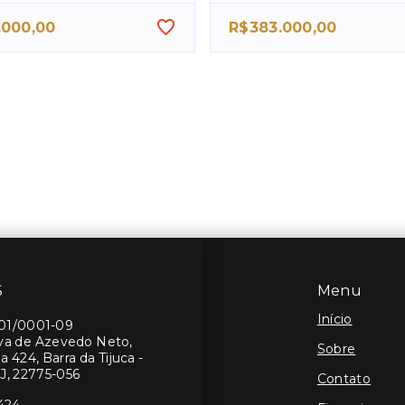
.000,00
R$383.000,00
S
Menu
Início
401/0001-09
lva de Azevedo Neto,
Sobre
a 424, Barra da Tijuca -
J, 22775-056
Contato