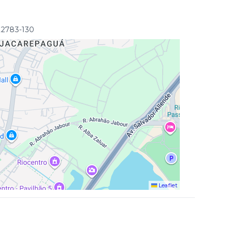
22783-130
Leaflet