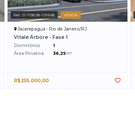
Ref.:
O-70808-109668
VENDA
Jacarepaguá - Rio de Janeiro/RJ
Vitale Árbore - Fase 1
Dormitórios
1
Área Privativa
36,25
m²
R$255.000,00