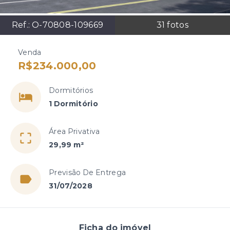
Ref.:
O-70808-109669
31
fotos
Venda
R$234.000,00
Dormitórios
1 Dormitório
Área Privativa
29,99 m²
Previsão De Entrega
31/07/2028
Ficha do imóvel