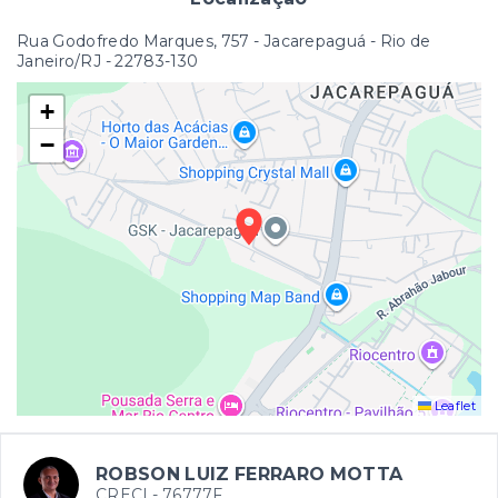
Rua Godofredo Marques, 757 - Jacarepaguá - Rio de
Janeiro/RJ
- 22783-130
+
−
Leaflet
ROBSON LUIZ FERRARO MOTTA
CRECI -
76777F