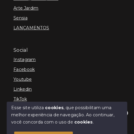
Arte Jardim
Sensia
LANÇAMENTOS
Social
Instagram
Facebook
Youtube
Linkedin
TikTok
Esse site utiliza
cookies
, que possibilitam uma
melhor experiência de navegação.
Ao continuar,
Olá! Estamos disponíveis para te ajudar.
você concorda com o uso de
cookies
.
© Copyright 2026 - TEFE IMÓVEIS - Todos os direitos
reservados