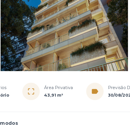
ios
Área Privativa
Previsão 
tório
43,91 m²
30/08/20
ômodos