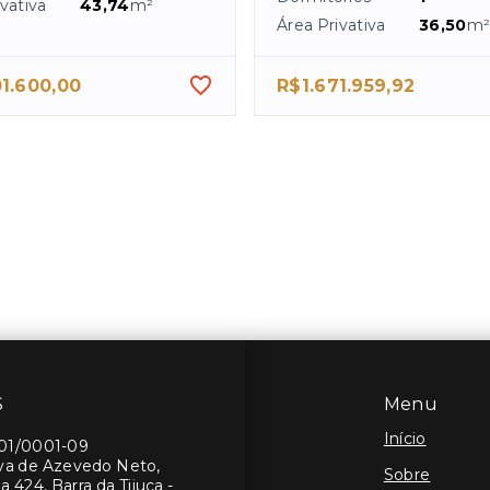
vativa
43,74
m²
Área Privativa
36,50
m
1.600,00
R$1.671.959,92
S
Menu
Início
401/0001-09
lva de Azevedo Neto,
Sobre
a 424, Barra da Tijuca -