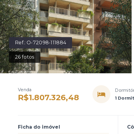
Ref.:
O-72098-111884
26
fotos
Venda
Dormitór
R$1.807.326,48
1 Dormi
Ficha do imóvel
C