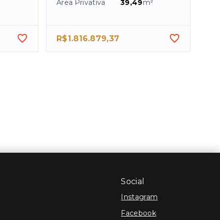
Área Privativa
39,49
m²
²
R$1.816.879,37
Social
Instagram
Facebook