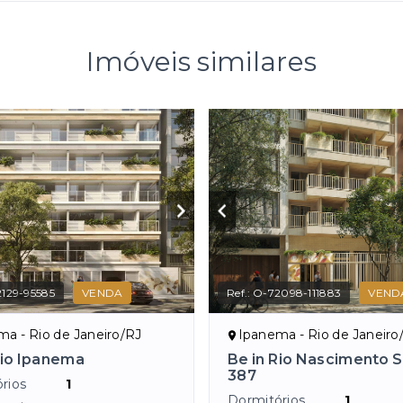
Imóveis similares
129-95585
VENDA
Ref.:
O-72098-111883
VEND
a - Rio de Janeiro/RJ
Ipanema - Rio de Janeiro
Rio Ipanema
Be in Rio Nascimento S
387
rios
1
Dormitórios
1