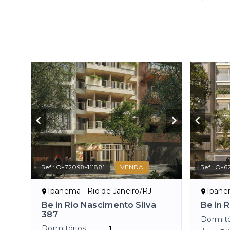
Ref.:
O-72098-111881
VENDA
Ref.:
O-62
Ipanema - Rio de Janeiro/RJ
Ipanem
Be in Rio Nascimento Silva
Be in 
387
Dormitó
Dormitórios
1