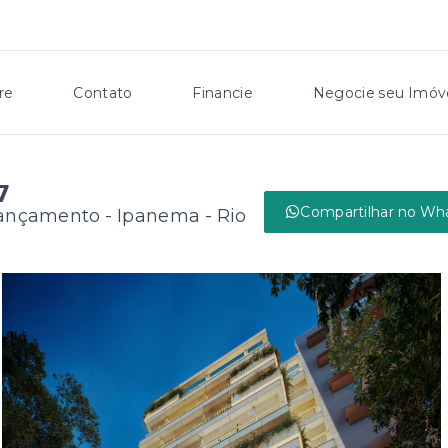
re
Contato
Financie
Negocie seu Imóv
7
Compartilhar no Wh
 Lançamento -
Ipanema - Rio