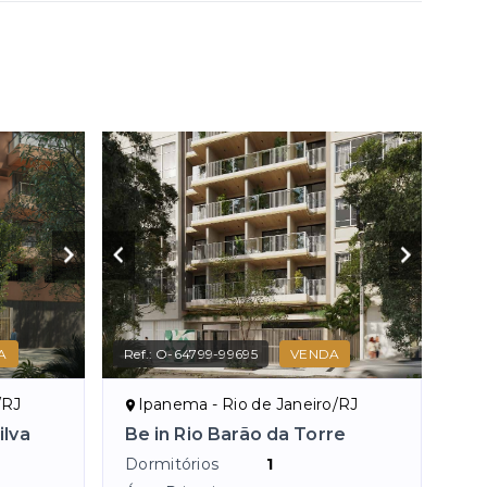
A
Ref.:
O-64799-99695
VENDA
/RJ
Ipanema - Rio de Janeiro/RJ
ilva
Be in Rio Barão da Torre
Dormitórios
1