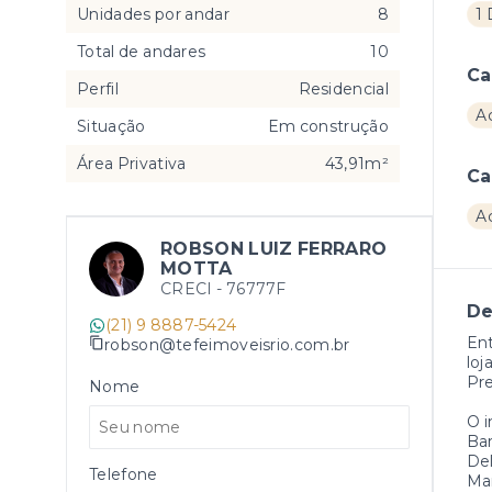
Unidades por andar
8
1
Total de andares
10
Ca
Perfil
Residencial
A
Situação
Em construção
Área Privativa
43,91m²
Ca
A
ROBSON LUIZ FERRARO
MOTTA
CRECI -
76777F
De
(21) 9 8887-5424
Ent
robson@tefeimoveisrio.com.br
loj
Pre
Nome
O 
Ba
Del
Telefone
Ma