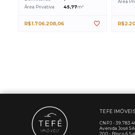
Área Pri
Área Privativa
45,77
m²
R$1.706.208,06
R$2.20
TEFE IMÓVEI
CNPJ
-
39.783.
Avenida José Si
200 - Bloco 6 Sal