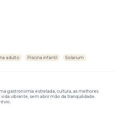
ina adulto
Piscina infantil
Solarium
ma gastronomia estrelada, cultura, as melhores
 vida vibrante, sem abrir mão da tranquilidade.
révio.