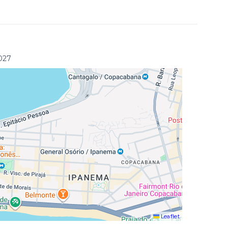
-027
Leaflet