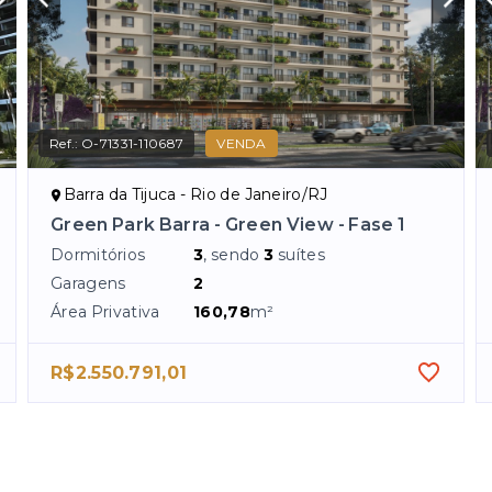
Ref.:
O-71331-110687
VENDA
Barra da Tijuca - Rio de Janeiro/RJ
Green Park Barra - Green View - Fase 1
Dormitórios
3
, sendo
3
suítes
Garagens
2
Área Privativa
160,78
m²
R$2.550.791,01