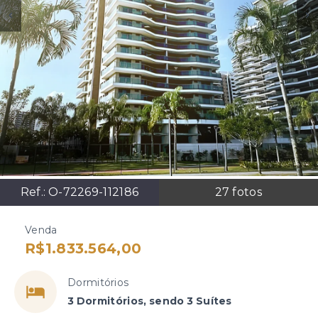
Ref.:
O-72269-112186
27
fotos
Venda
R$1.833.564,00
Dormitórios
3 Dormitórios, sendo 3 Suítes