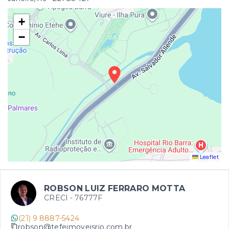
+
−
Leaflet
ROBSON LUIZ FERRARO MOTTA
CRECI -
76777F
(21) 9 8887-5424
robson@tefeimoveisrio.com.br