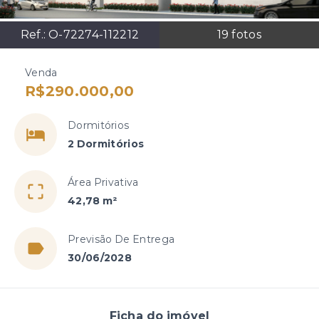
Ref.:
O-72274-112212
19
fotos
Venda
R$290.000,00
Dormitórios
2 Dormitórios
Área Privativa
42,78 m²
Previsão De Entrega
30/06/2028
Ficha do imóvel