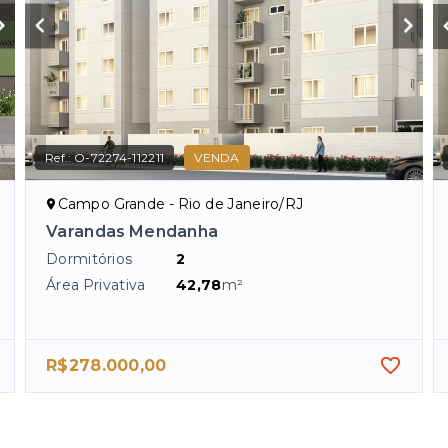
Ref.:
O-72274-112211
VENDA
Campo Grande - Rio de Janeiro/RJ
Varandas Mendanha
Dormitórios
2
Área Privativa
42,78
m²
R$278.000,00