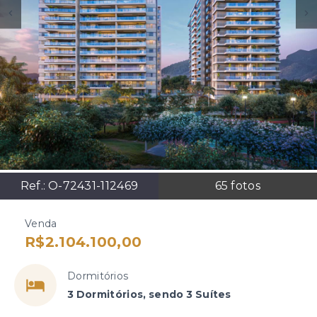
Ref.:
O-72431-112469
65
fotos
Venda
R$2.104.100,00
Dormitórios
3 Dormitórios, sendo 3 Suítes