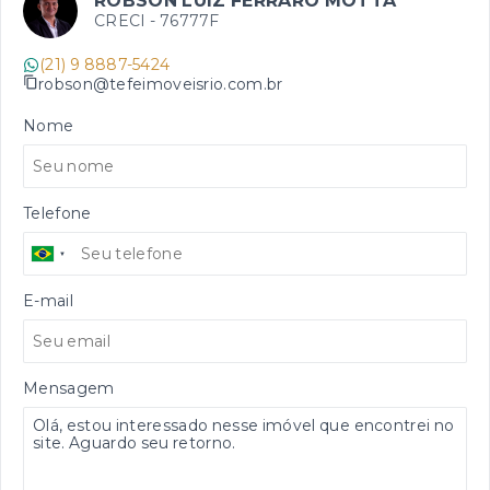
ROBSON LUIZ FERRARO MOTTA
CRECI -
76777F
(21) 9 8887-5424
robson@tefeimoveisrio.com.br
Nome
Telefone
E-mail
Mensagem