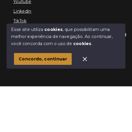
Youtube
Linkedin
TikTok
Esse site utiliza
cookies
, que possibilitam uma
melhor experiência de navegação.
Ao continuar,
Olá! Estamos disponíveis para te ajudar.
você concorda com o uso de
cookies
.
© Copyright 2026 - TEFE IMÓVEIS - Todos os direitos
reservados
Concordo, continuar
SITE PARA IMOBILIARIA
Início
Histórico
Favoritos