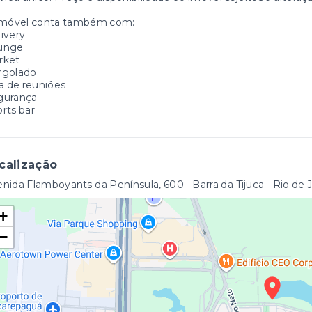
imóvel conta também com:
ivery
unge
rket
rgolado
a de reuniões
gurança
rts bar
calização
nida Flamboyants da Península, 600 - Barra da Tijuca - Rio de 
+
−