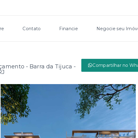
re
Contato
Financie
Negocie seu Imóv
Compartilhar no Wh
nçamento -
Barra da Tijuca -
RJ