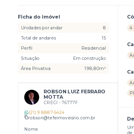
Ficha do imóvel
C
Unidades por andar
8
4 
Total de andares
15
Ca
Perfil
Residencial
A
Situação
Em construção
Área Privativa
198,80m²
Ca
A
ROBSON LUIZ FERRARO
P
MOTTA
CRECI -
76777F
(21) 9 8887-5424
robson@tefeimoveisrio.com.br
De
Um 
Nome
de 