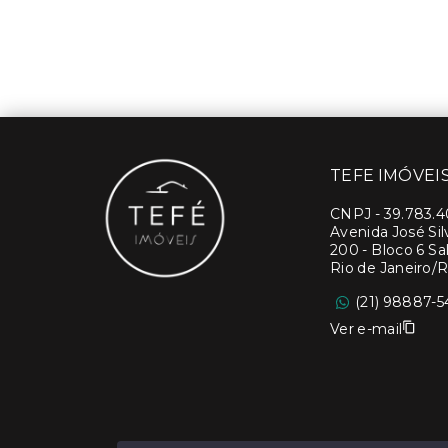
TEFE IMÓVEI
CNPJ
-
39.783.
Avenida José Si
200 - Bloco 6 Sal
Rio de Janeiro/R
(21) 98887-5
Ver e-mail