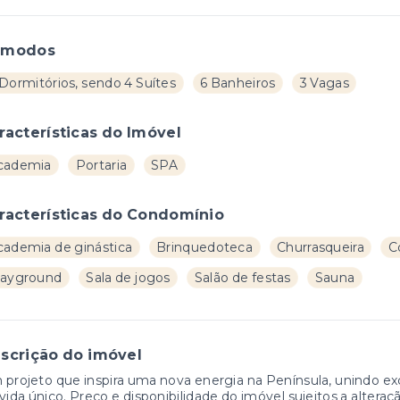
ômodos
Dormitórios, sendo 4 Suítes
6 Banheiros
3 Vagas
racterísticas do Imóvel
cademia
Portaria
SPA
racterísticas do Condomínio
cademia de ginástica
Brinquedoteca
Churrasqueira
C
layground
Sala de jogos
Salão de festas
Sauna
scrição do imóvel
projeto que inspira uma nova energia na Península, unindo exc
vida único. Preço e disponibilidade do imóvel sujeitos a alteraç