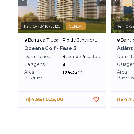
Ref.:
O-43410-67125
VENDA
Ref.:
O-29
Barra da Tijuca - Rio de Janeiro/RJ
Barra d
Oceana Golf - Fase 3
Atlânt
Dormitórios
4
, sendo
4
suítes
Dormitó
Garagens
3
Garage
Área
194,32
m²
Área
Privativa
Privativ
R$4.951.023,00
R$4.7