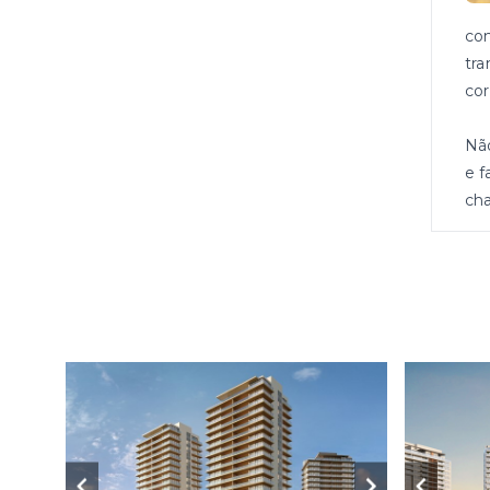
con
tra
cor
Nã
e f
cha