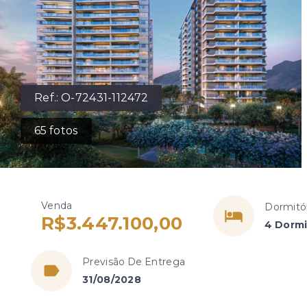
Ref.:
O-72431-112472
65
fotos
Venda
Dormitó
R$3.447.100,00
4 Dormi
Previsão De Entrega
31/08/2028