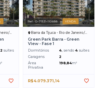
A
Ref.:
O-71331-110688
VENDA
eiro/RJ
Barra da Tijuca - Rio de Janeiro/RJ
en
Green Park Barra - Green
View - Fase 1
o
2
suítes
Dormitórios
4
, sendo
4
suítes
Garagens
2
²
Área
198,84
m²
Privativa
R$4.079.371,14