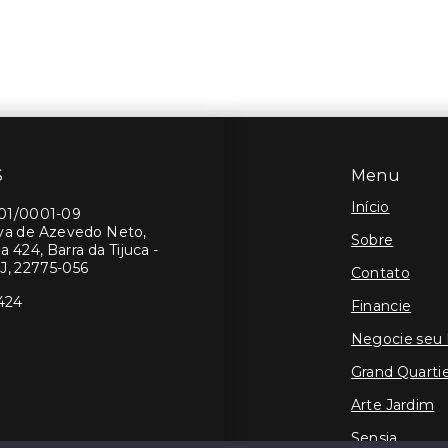
S
Menu
Início
401/0001-09
lva de Azevedo Neto,
Sobre
a 424, Barra da Tijuca -
J, 22775-056
Contato
424
Financie
Negocie seu
Grand Quartie
Arte Jardim
Sensia