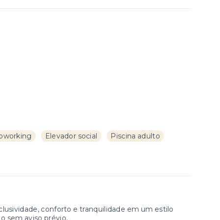
oworking
Elevador social
Piscina adulto
lusividade, conforto e tranquilidade em um estilo
ão sem aviso prévio.