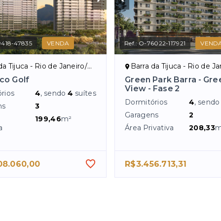
418-47835
VENDA
Ref.:
O-76022-117921
VEND
a Tijuca - Rio de Janeiro/RJ
Barra da Tijuca - Rio de Jan
ico Golf
Green Park Barra - Gre
View - Fase 2
rios
4
, sendo
4
suítes
Dormitórios
4
, send
ns
3
Garagens
2
199,46
m²
a
Área Privativa
208,33
m
08.060,00
R$3.456.713,31