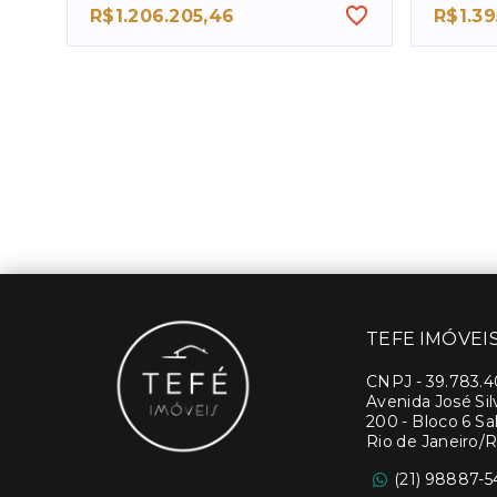
R$1.206.205,46
R$1.39
TEFE IMÓVEI
CNPJ
-
39.783.
Avenida José Si
200 - Bloco 6 Sal
Rio de Janeiro/R
(21) 98887-5