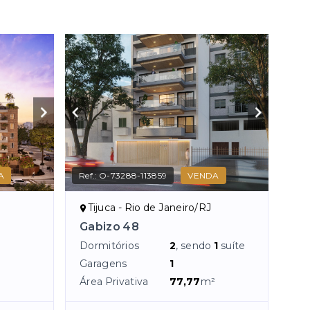
A
Ref.:
O-73288-113859
VENDA
Tijuca - Rio de Janeiro/RJ
Gabizo 48
Dormitórios
2
, sendo
1
suíte
Garagens
1
Área Privativa
77,77
m²