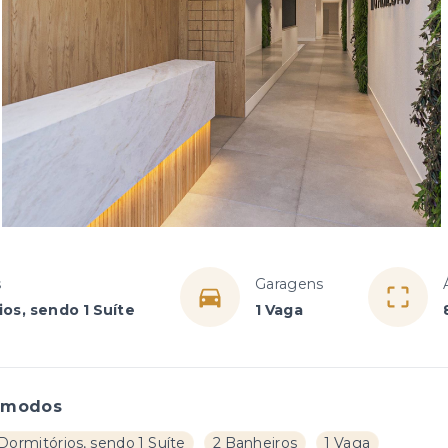
s
Garagens
ios, sendo 1 Suíte
1 Vaga
ômodos
Dormitórios, sendo 1 Suíte
2 Banheiros
1 Vaga