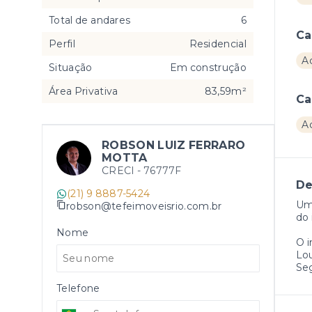
Total de andares
6
Ca
Perfil
Residencial
A
Situação
Em construção
Área Privativa
83,59m²
Ca
A
ROBSON LUIZ FERRARO
MOTTA
CRECI -
76777F
De
(21) 9 8887-5424
Um
robson@tefeimoveisrio.com.br
do 
Nome
O 
Lo
Se
Telefone