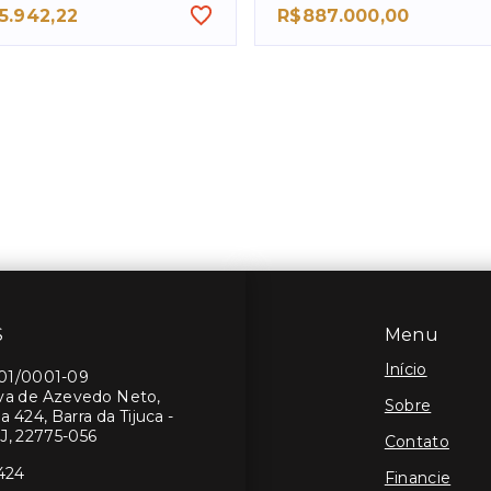
5.942,22
R$887.000,00
S
Menu
Início
401/0001-09
lva de Azevedo Neto,
Sobre
a 424, Barra da Tijuca -
J, 22775-056
Contato
424
Financie