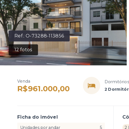
Ref.:
O-73288-113856
12
fotos
Venda
Dormitório
R$961.000,00
2 Dormitór
Ficha do imóvel
C
Unidades por andar
5
2 