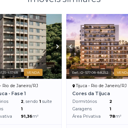
125-45768
VENDA
Ref.:
O-57708-88252
VEND
 - Rio de Janeiro/RJ
Tijuca - Rio de Janeiro/RJ
uca - Fase 1
Cores da Tijuca
rios
2
, sendo
1
suíte
Dormitórios
2
ns
1
Garagens
1
vativa
91,36
m²
Área Privativa
78
m²