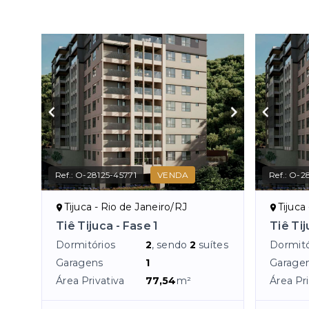
Ref.:
O-28125-45771
VENDA
Ref.:
O-28
Tijuca - Rio de Janeiro/RJ
Tijuca
Tiê Tijuca - Fase 1
Tiê Tij
Dormitórios
2
, sendo
2
suítes
Dormitó
Garagens
1
Garage
Área Privativa
77,54
m²
Área Pri