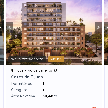
Ref.:
O-57708-100058
VENDA
Tijuca - Rio de Janeiro/RJ
Cores da Tijuca
Dormitórios
1
Garagens
1
Área Privativa
38,40
m²