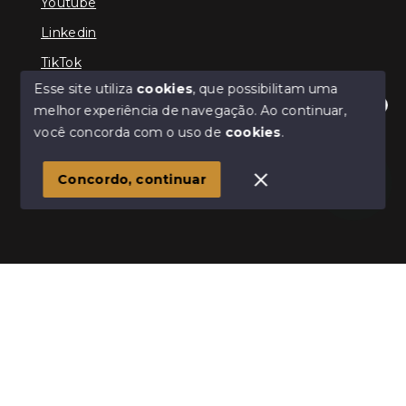
Youtube
Linkedin
TikTok
Esse site utiliza
cookies
, que possibilitam uma
melhor experiência de navegação.
Ao continuar,
Olá! Estamos disponíveis para te ajudar.
você concorda com o uso de
cookies
.
© Copyright 2026 - TEFE IMÓVEIS - Todos os direitos
reservados
Concordo, continuar
SITE PARA IMOBILIARIA
Início
Histórico
Favoritos