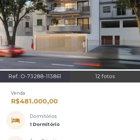
Ref.:
O-73288-113861
12
fotos
Venda
R$481.000,00
Dormitórios
1 Dormitório