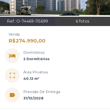
Ref.:
O-74469-115699
6
fotos
Venda
R$274.990,00
Dormitórios
2 Dormitórios
Área Privativa
40,12 m²
Previsão De Entrega
31/10/2028