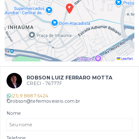
Leaflet
ROBSON LUIZ FERRARO MOTTA
CRECI -
76777F
(21) 9 8887-5424
robson@tefeimoveisrio.com.br
Nome
Telefone