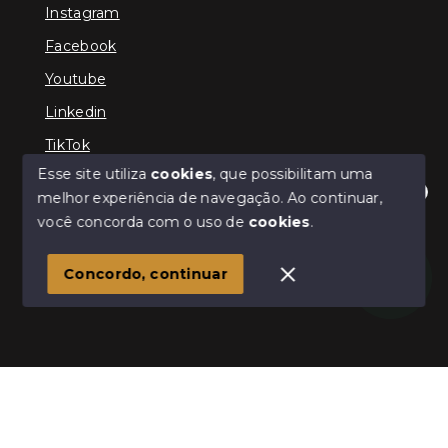
Instagram
Facebook
Youtube
Linkedin
TikTok
Esse site utiliza
cookies
, que possibilitam uma
melhor experiência de navegação.
Ao continuar,
Olá! Estamos disponíveis para te ajudar.
você concorda com o uso de
cookies
.
© Copyright 2026 - TEFE IMÓVEIS - Todos os direitos
reservados
Concordo, continuar
SITE PARA IMOBILIARIA
Início
Histórico
Favoritos