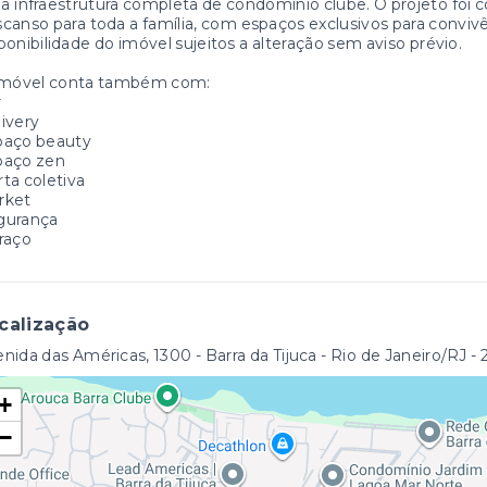
 infraestrutura completa de condomínio clube. O projeto foi 
canso para toda a família, com espaços exclusivos para conviv
ponibilidade do imóvel sujeitos a alteração sem aviso prévio.
imóvel conta também com:
r
ivery
paço beauty
paço zen
ta coletiva
rket
gurança
raço
calização
nida das Américas, 1300 - Barra da Tijuca - Rio de Janeiro/RJ
-
+
−