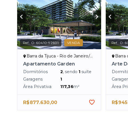
Ref.:
O-60410-92601
VENDA
Ref.:
O-6
Barra da Tijuca - Rio de Janeiro/RJ
Barra d
Apartamento Garden
Arte D
Dormitórios
2
, sendo
1
suíte
Dormitó
Garagens
1
Garage
Área Privativa
117,36
m²
Área Pri
R$877.630,00
R$945