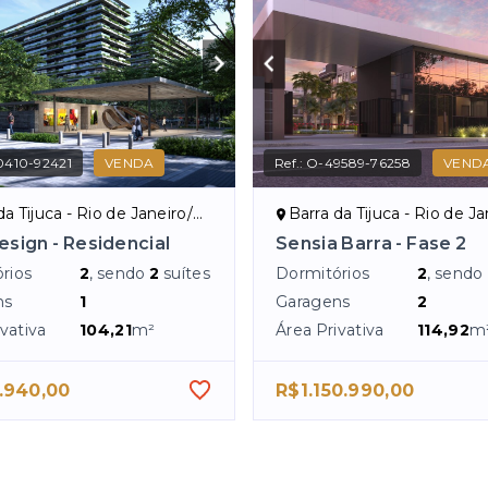
0410-92421
VENDA
Ref.:
O-49589-76258
VEND
a Tijuca - Rio de Janeiro/RJ
Barra da Tijuca - Rio de Jan
esign - Residencial
Sensia Barra - Fase 2
rios
2
, sendo
2
suítes
Dormitórios
2
, sendo
ns
1
Garagens
2
vativa
104,21
m²
Área Privativa
114,92
m
.940,00
R$1.150.990,00