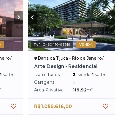
A
Ref.:
O-60410-93919
VENDA
eiro/RJ
Barra da Tijuca - Rio de Janeiro/RJ
Arte Design - Residencial
1
suíte
Dormitórios
2
, sendo
1
suíte
Garagens
1
²
Área Privativa
119,92
m²
R$1.059.616,00