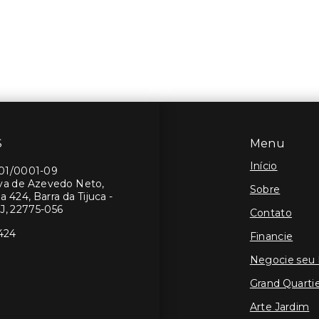
S
Menu
Início
401/0001-09
lva de Azevedo Neto,
Sobre
a 424, Barra da Tijuca -
J, 22775-056
Contato
424
Financie
Negocie seu
Grand Quartie
Arte Jardim