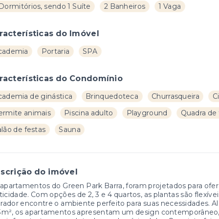
Dormitórios, sendo 1 Suíte
2 Banheiros
1 Vaga
racterísticas do Imóvel
cademia
Portaria
SPA
racterísticas do Condomínio
cademia de ginástica
Brinquedoteca
Churrasqueira
C
ermite animais
Piscina adulto
Playground
Quadra de 
lão de festas
Sauna
scrição do imóvel
apartamentos do Green Park Barra, foram projetados para oferec
ticidade. Com opções de 2, 3 e 4 quartos, as plantas são flexív
ador encontre o ambiente perfeito para suas necessidades. A
3m², os apartamentos apresentam um design contemporâneo, 