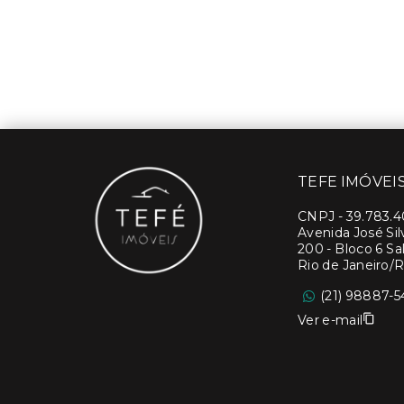
TEFE IMÓVEI
CNPJ
-
39.783.
Avenida José Si
200 - Bloco 6 Sal
Rio de Janeiro/R
(21) 98887-5
Ver e-mail