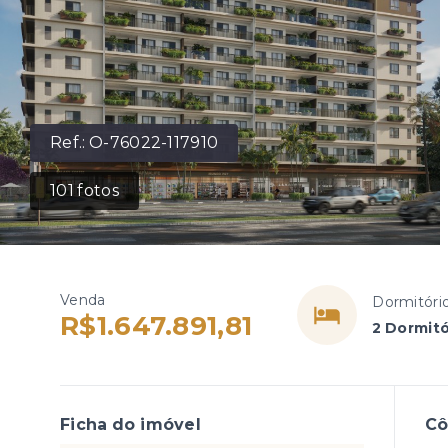
Ref.:
O-76022-117910
101
fotos
Venda
Dormitóri
R$1.647.891,81
2 Dormitó
Ficha do imóvel
C