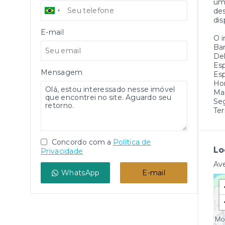
uma
des
dis
E-mail
O 
Ba
Del
Es
Mensagem
Es
Hor
Ma
Se
Ter
Concordo com a
Política de
Lo
Privacidade
Ave
WhatsApp
E-mail