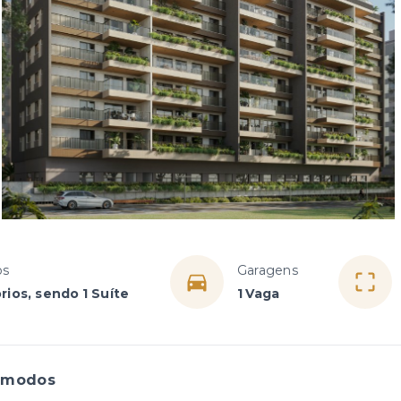
os
Garagens
rios, sendo 1 Suíte
1 Vaga
ômodos