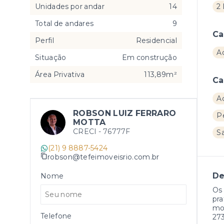
Unidades por andar
14
2 
Total de andares
9
Ca
Perfil
Residencial
A
Situação
Em construção
Área Privativa
113,89m²
Ca
A
ROBSON LUIZ FERRARO
P
MOTTA
CRECI -
76777F
Sa
(21) 9 8887-5424
robson@tefeimoveisrio.com.br
De
Nome
Os 
pra
mor
Telefone
27