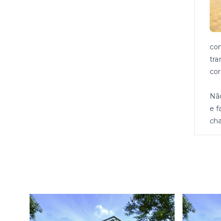
con
tra
cor
Nã
e f
cha