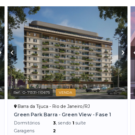
Ref.:
O-71331-110675
VENDA
Barra da Tijuca - Rio de Janeiro/RJ
Green Park Barra - Green View - Fase 1
Dormitórios
3
, sendo
1
suíte
Garagens
2