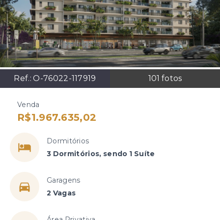
Ref.:
O-76022-117919
101
fotos
Venda
R$1.967.635,02
Dormitórios
3 Dormitórios, sendo 1 Suíte
Garagens
2 Vagas
Área Privativa