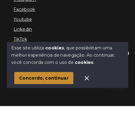
Facebook
Youtube
Linkedin
TikTok
Esse site utiliza
cookies
, que possibilitam uma
melhor experiência de navegação.
Ao continuar,
Olá! Estamos disponíveis para te ajudar.
você concorda com o uso de
cookies
.
© Copyright 2026 - TEFE IMÓVEIS - Todos os direitos
reservados
Concordo, continuar
SITE PARA IMOBILIARIA
Início
Histórico
Favoritos