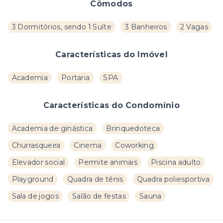
Cômodos
3 Dormitórios, sendo 1 Suíte
3 Banheiros
2 Vagas
Características do Imóvel
Academia
Portaria
SPA
Características do Condomínio
Academia de ginástica
Brinquedoteca
Churrasqueira
Cinema
Coworking
Elevador social
Permite animais
Piscina adulto
Playground
Quadra de tênis
Quadra poliesportiva
Sala de jogos
Salão de festas
Sauna