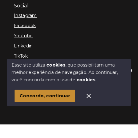
Social
Instagram
Facebook
Youtube
Linkedin
TikTok
Esse site utiliza
cookies
, que possibilitam uma
melhor experiência de navegação.
Ao continuar,
Olá! Estamos disponíveis para te ajudar.
você concorda com o uso de
cookies
.
© Copyright 2026 - TEFE IMÓVEIS - Todos os direitos
reservados
Concordo, continuar
SITE PARA IMOBILIARIA
Início
Histórico
Favoritos