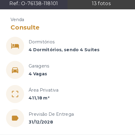
Ref.:
O-76138-118101
13
fotos
Venda
Consulte
Dormitórios
4 Dormitórios, sendo 4 Suítes
Garagens
4 Vagas
Área Privativa
411,18 m²
Previsão De Entrega
31/12/2028