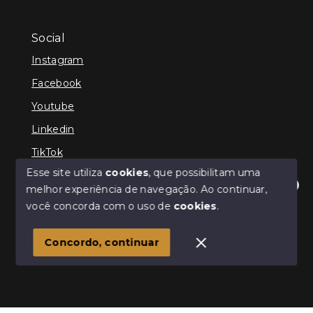
Social
Instagram
Facebook
Youtube
Linkedin
TikTok
Esse site utiliza
cookies
, que possibilitam uma
melhor experiência de navegação.
Ao continuar,
Olá! Estamos disponíveis para te ajudar.
você concorda com o uso de
cookies
.
© Copyright 2026 - TEFE IMÓVEIS - Todos os direitos
reservados
Concordo, continuar
SITE PARA IMOBILIARIA