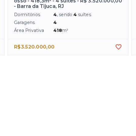
osso - 418,3m² - 4 suítes - R$ 3.520.000,00
- Barra da Tijuca, RJ
Dormitórios
4
, sendo
4
suítes
Garagens
4
Área Privativa
418
m²
R$3.520.000,00