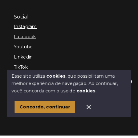
Social
Instagram
Facebook
Youtube
Linkedin
TikTok
Esse site utiliza
cookies
, que possibilitam uma
melhor experiência de navegação.
Ao continuar,
Olá! Estamos disponíveis para te ajudar.
você concorda com o uso de
cookies
.
© Copyright 2026 - TEFE IMÓVEIS - Todos os direitos
reservados
Concordo, continuar
SITE PARA IMOBILIARIA