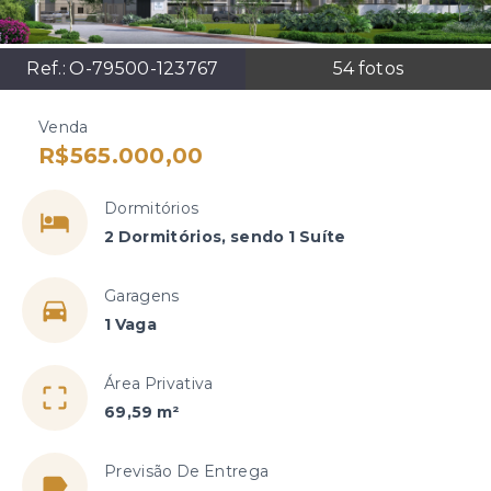
Ref.:
O-79500-123767
54
fotos
Venda
R$565.000,00
Dormitórios
2 Dormitórios, sendo 1 Suíte
Garagens
1 Vaga
Área Privativa
69,59 m²
Previsão De Entrega