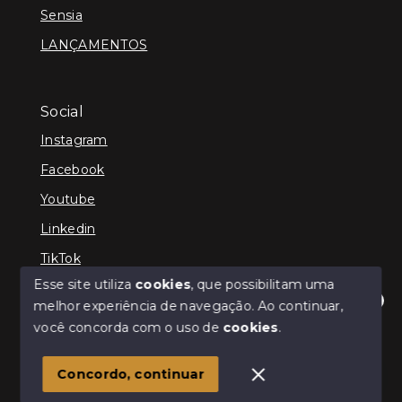
Sensia
LANÇAMENTOS
Social
Instagram
Facebook
Youtube
Linkedin
TikTok
Esse site utiliza
cookies
, que possibilitam uma
melhor experiência de navegação.
Ao continuar,
Olá! Estamos disponíveis para te ajudar.
você concorda com o uso de
cookies
.
© Copyright 2026 - TEFE IMÓVEIS - Todos os direitos
reservados
Concordo, continuar
SITE PARA IMOBILIARIA