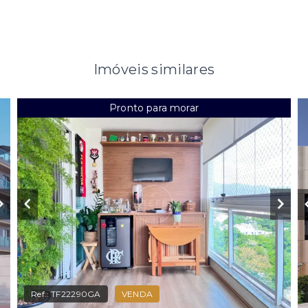
Imóveis similares
Pronto para morar
Ref.:
TF22290GA
VENDA