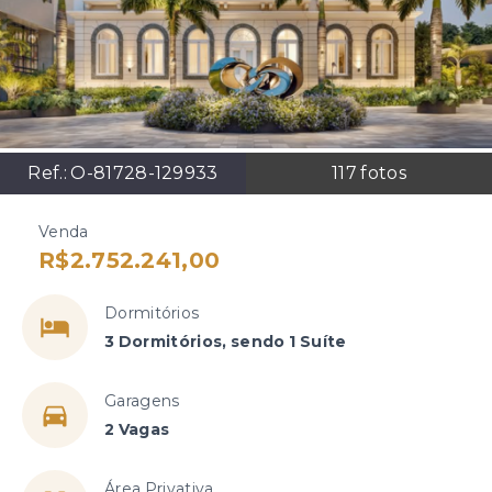
Ref.:
O-81728-129933
117
fotos
Venda
R$2.752.241,00
Dormitórios
3 Dormitórios, sendo 1 Suíte
Garagens
2 Vagas
Área Privativa