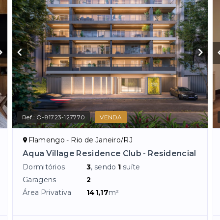
Ref.:
O-81723-127770
VENDA
Flamengo - Rio de Janeiro/RJ
Aqua Village Residence Club - Residencial
Dormitórios
3
, sendo
1
suíte
Garagens
2
Área Privativa
141,17
m²