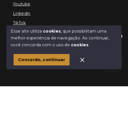
Youtube
Linkedin
TikTok
Esse site utiliza
cookies
, que possibilitam uma
melhor experiência de navegação.
Ao continuar,
Olá! Estamos disponíveis para te ajudar.
você concorda com o uso de
cookies
.
© Copyright 2026 - TEFE IMÓVEIS - Todos os direitos
reservados
Concordo, continuar
SITE PARA IMOBILIARIA
Início
Histórico
Favoritos