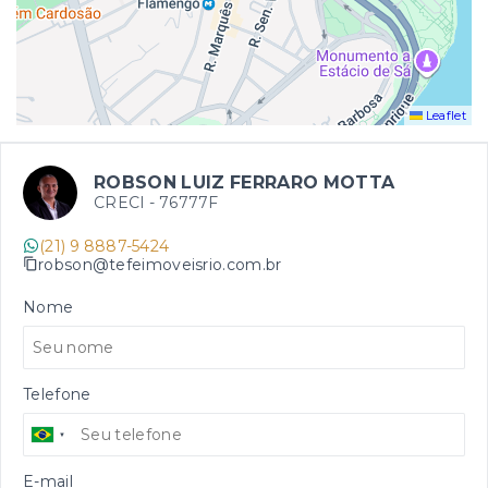
Leaflet
ROBSON LUIZ FERRARO MOTTA
CRECI -
76777F
(21) 9 8887-5424
robson@tefeimoveisrio.com.br
Nome
Telefone
E-mail