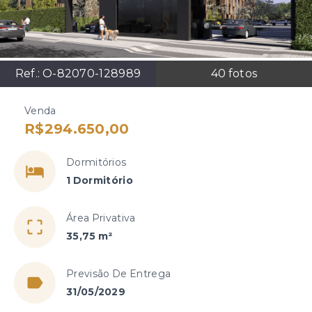
Ref.:
O-82070-128989
40
fotos
Venda
R$294.650,00
Dormitórios
1 Dormitório
Área Privativa
35,75 m²
Previsão De Entrega
31/05/2029