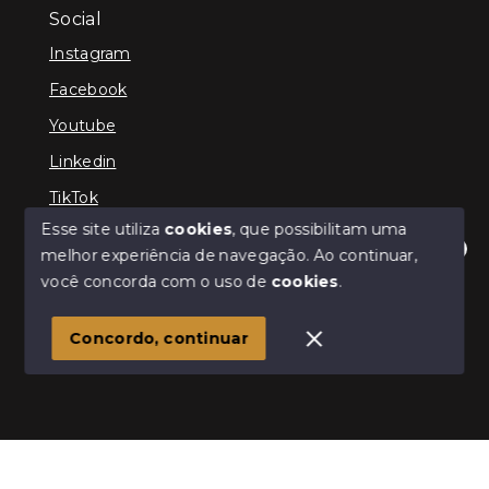
Social
Instagram
Facebook
Youtube
Linkedin
TikTok
Esse site utiliza
cookies
, que possibilitam uma
melhor experiência de navegação.
Ao continuar,
Olá! Estamos disponíveis para te ajudar.
você concorda com o uso de
cookies
.
© Copyright 2026 - TEFE IMÓVEIS - Todos os direitos
reservados
Concordo, continuar
SITE PARA IMOBILIARIA
Início
Histórico
Favoritos