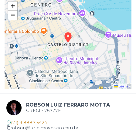
+
−
Leaflet
ROBSON LUIZ FERRARO MOTTA
CRECI -
76777F
(21) 9 8887-5424
robson@tefeimoveisrio.com.br