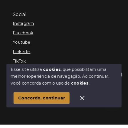
Social
Instagram
Facebook
Youtube
Linkedin
TikTok
Esse site utiliza
cookies
, que possibilitam uma
melhor experiência de navegação.
Ao continuar,
Olá! Estamos disponíveis para te ajudar.
você concorda com o uso de
cookies
.
© Copyright 2026 - TEFE IMÓVEIS - Todos os direitos
reservados
Concordo, continuar
SITE PARA IMOBILIARIA