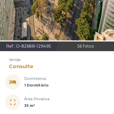
Ref.:
O-82688-129495
56
fotos
Venda
Consulte
Dormitórios
1 Dormitório
Área Privativa
35 m²