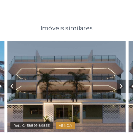
Imóveis similares
Ref.:
O-58891-89853
VENDA