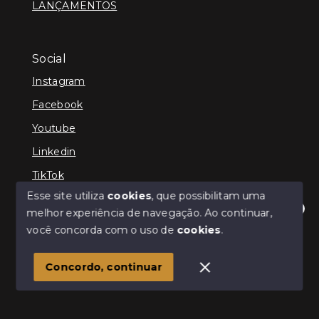
LANÇAMENTOS
Social
Instagram
Facebook
Youtube
Linkedin
TikTok
Esse site utiliza
cookies
, que possibilitam uma
melhor experiência de navegação.
Ao continuar,
Olá! Estamos disponíveis para te ajudar.
você concorda com o uso de
cookies
.
© Copyright 2026 - TEFE IMÓVEIS - Todos os direitos
reservados
Concordo, continuar
SITE PARA IMOBILIARIA