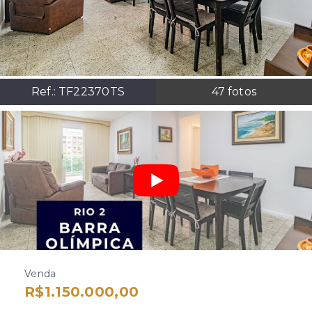
Ref.:
TF22370TS
47
fotos
Venda
R$1.150.000,00