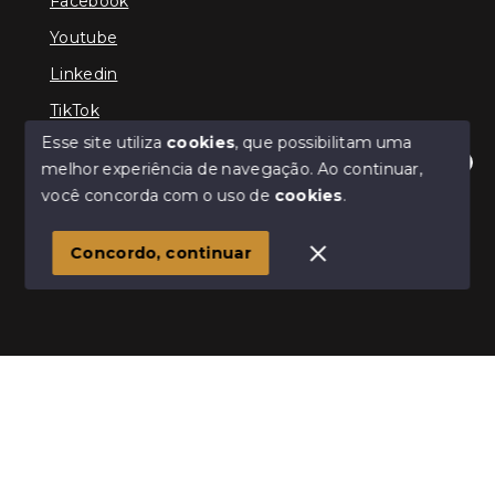
Facebook
Youtube
Linkedin
TikTok
Esse site utiliza
cookies
, que possibilitam uma
melhor experiência de navegação.
Ao continuar,
Olá! Estamos disponíveis para te ajudar.
você concorda com o uso de
cookies
.
© Copyright 2026 - TEFE IMÓVEIS - Todos os direitos
reservados
Concordo, continuar
SITE PARA IMOBILIARIA
Início
Histórico
Favoritos