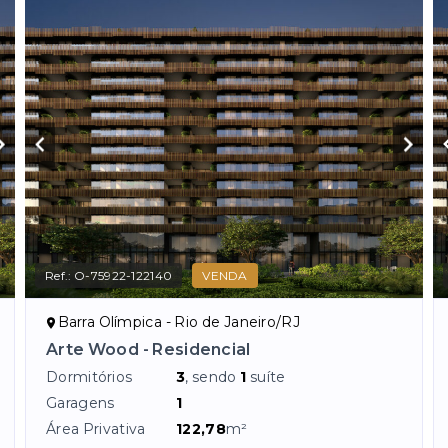
Ref.:
O-75922-122140
VENDA
Barra Olímpica - Rio de Janeiro/RJ
Arte Wood - Residencial
Dormitórios
3
, sendo
1
suíte
Garagens
1
Área Privativa
122,78
m²