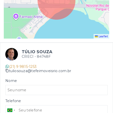
Leaflet
TÚLIO SOUZA
CRECI -
84748F
(21) 9 9815-1253
tuliosouza@tefeimoveisrio.com.br
Nome
Telefone