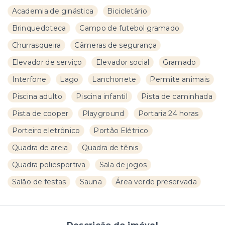
Academia de ginástica
Bicicletário
Brinquedoteca
Campo de futebol gramado
Churrasqueira
Câmeras de segurança
Elevador de serviço
Elevador social
Gramado
Interfone
Lago
Lanchonete
Permite animais
Piscina adulto
Piscina infantil
Pista de caminhada
Pista de cooper
Playground
Portaria 24 horas
Porteiro eletrônico
Portão Elétrico
Quadra de areia
Quadra de tênis
Quadra poliesportiva
Sala de jogos
Salão de festas
Sauna
Área verde preservada