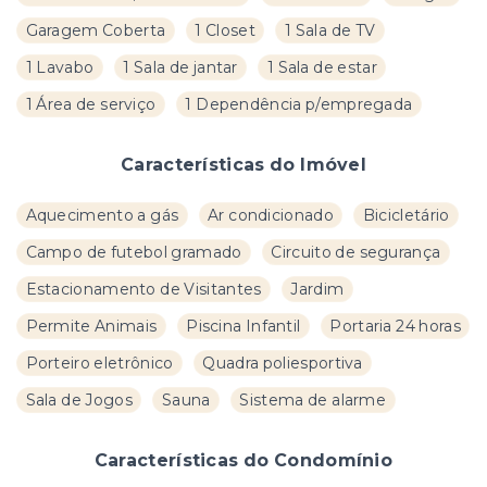
Garagem Coberta
1 Closet
1 Sala de TV
1 Lavabo
1 Sala de jantar
1 Sala de estar
1 Área de serviço
1 Dependência p/empregada
Características do Imóvel
Aquecimento a gás
Ar condicionado
Bicicletário
Campo de futebol gramado
Circuito de segurança
Estacionamento de Visitantes
Jardim
Permite Animais
Piscina Infantil
Portaria 24 horas
Porteiro eletrônico
Quadra poliesportiva
Sala de Jogos
Sauna
Sistema de alarme
Características do Condomínio