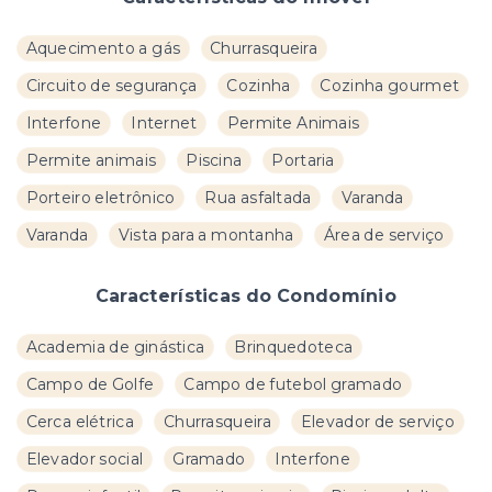
Aquecimento a gás
Churrasqueira
Circuito de segurança
Cozinha
Cozinha gourmet
Interfone
Internet
Permite Animais
Permite animais
Piscina
Portaria
Porteiro eletrônico
Rua asfaltada
Varanda
Varanda
Vista para a montanha
Área de serviço
Características do Condomínio
Academia de ginástica
Brinquedoteca
Campo de Golfe
Campo de futebol gramado
Cerca elétrica
Churrasqueira
Elevador de serviço
Elevador social
Gramado
Interfone