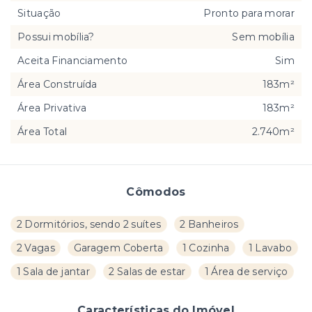
Situação
Pronto para morar
Possui mobília?
Sem mobília
Aceita Financiamento
Sim
Área Construída
183m²
Área Privativa
183m²
Área Total
2.740m²
Cômodos
2 Dormitórios, sendo 2 suítes
2 Banheiros
2 Vagas
Garagem Coberta
1 Cozinha
1 Lavabo
1 Sala de jantar
2 Salas de estar
1 Área de serviço
Características do Imóvel