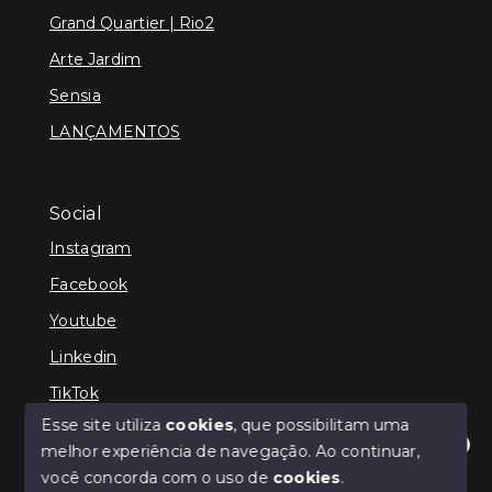
Grand Quartier | Rio2
Arte Jardim
Sensia
LANÇAMENTOS
Social
Instagram
Facebook
Youtube
Linkedin
TikTok
Esse site utiliza
cookies
, que possibilitam uma
melhor experiência de navegação.
Ao continuar,
Olá! Estamos disponíveis para te ajudar.
você concorda com o uso de
cookies
.
© Copyright 2026 - TEFE IMÓVEIS - Todos os direitos