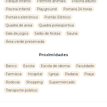
Parque infantil
Permite animais
Piscina adulto
Piscina infantil
Playground
Portaria 24 horas
Porteiro eletrônico
Portão Elétrico
Quadra de areia
Quadra poliesportiva
Sala de jogos
Salão de festas
Sauna
Área verde preservada
Proximidades
Banco
Escola
Escola de idioma
Faculdade
Farmácia
Hospital
Igreja
Padaria
Praça
Rodovia
Shopping
Supermercado
Transporte público