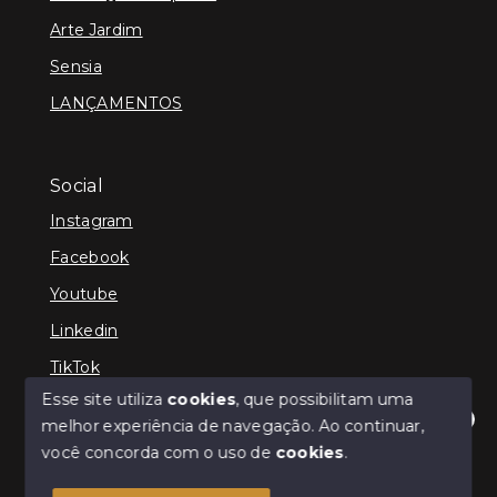
Arte Jardim
Sensia
LANÇAMENTOS
Social
Instagram
Facebook
Youtube
Linkedin
TikTok
Esse site utiliza
cookies
, que possibilitam uma
melhor experiência de navegação.
Ao continuar,
Olá! Estamos disponíveis para te ajudar.
você concorda com o uso de
cookies
.
© Copyright 2026 - TEFE IMÓVEIS - Todos os direitos
reservados