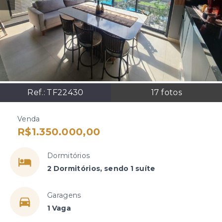
Ref.:
TF22430
17
fotos
Venda
R$1.350.000,00
Dormitórios
2 Dormitórios, sendo 1 suíte
Garagens
1 Vaga