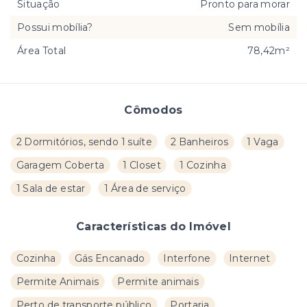
Situação
Pronto para morar
Possui mobília?
Sem mobília
Área Total
78,42m²
Cômodos
2 Dormitórios, sendo 1 suíte
2 Banheiros
1 Vaga
Garagem Coberta
1 Closet
1 Cozinha
1 Sala de estar
1 Área de serviço
Características do Imóvel
Cozinha
Gás Encanado
Interfone
Internet
Permite Animais
Permite animais
Perto de transporte público
Portaria