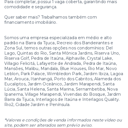
Para completar, possui 1 vaga coberta, garantindo mais
comodidade e segurança.
Quer saber mais? Trabalhamos também com
financiamento imobiliário.
Somos uma empresa especializada em médio e alto
padrão na Barra da Tijuca, Recreio dos Bandeirantes e
Zona Sul, temos outras opções nos condomínios: Del
Lago, Quintas do Rio, Santa Mônica Jardins, Riserva Uno,
Riserva Golf, Pedra de Itaúna, Alphaville, Crystal Lake,
Villagio Felicitá, Lafayette de Andrada, Pedra de Itaúna,
Mansões, Malibu, Mandala, Blue Houses, Rio Mar, Novo
Leblon, Park Palace, Wimbledon Park, Jardim Ibiza, Lagoa
Mar, Arouca, Itanhangá, Porto dos Cabritos, Alameda dos
Eucaliptos, Jardim Oceânico, Jardim Marapendi, Santa
Lúcia, Santa Helena, Santa Marina, Sernambetiba, Nova
Ipanema, Village Marapendi, Vivendas do Bosque, Jardim
Barra da Tijuca, Interlagos de Itaúna e Interlagos Quality.
Rio2, Cidade Jardim e Península.
*Valores e condições de venda informados neste vídeo ou
site, podem ser alterados sem prévio aviso.