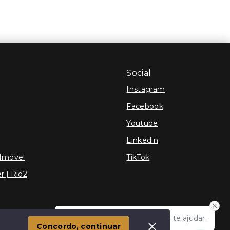
Social
Instagram
Facebook
Youtube
Linkedin
 Imóvel
TikTok
r | Rio2
Olá! Estamos disponíveis para te ajudar.
TOS
Concordo, continuar