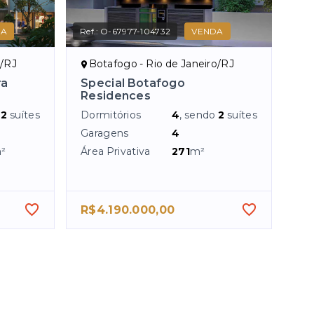
DA
Ref.:
O-67977-104732
VENDA
o/RJ
Botafogo - Rio de Janeiro/RJ
ra
Special Botafogo
Residences
o
2
suítes
Dormitórios
4
, sendo
2
suítes
Garagens
4
²
Área Privativa
271
m²
R$4.190.000,00