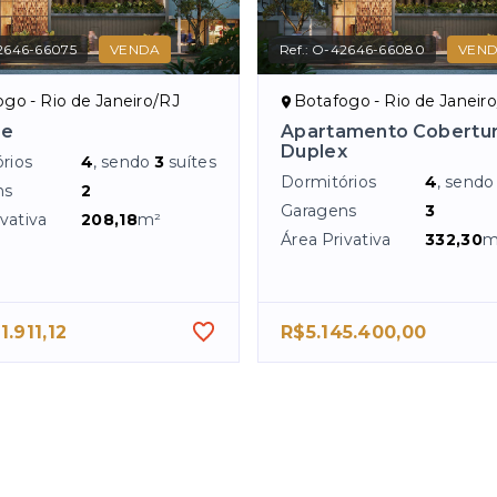
2646-66075
VENDA
Ref.:
O-42646-66080
VEN
go - Rio de Janeiro/RJ
Botafogo - Rio de Janeir
re
Apartamento Cobertu
Duplex
rios
4
, sendo
3
suítes
Dormitórios
4
, send
ns
2
Garagens
3
vativa
208,18
m²
Área Privativa
332,30
m
1.911,12
R$5.145.400,00