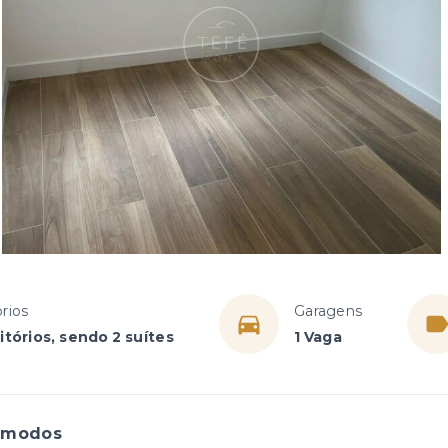
rios
Garagens
tórios, sendo 2 suítes
1 Vaga
ômodos