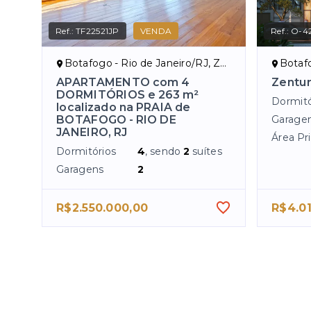
Ref.:
TF22521JP
VENDA
Ref.:
O-4
Botafogo - Rio de Janeiro/RJ, Zona Sul
Botafo
APARTAMENTO com 4
Zentu
DORMITÓRIOS e 263 m²
Dormitó
localizado na PRAIA de
BOTAFOGO - RIO DE
Garage
JANEIRO, RJ
Área Pri
Dormitórios
4
, sendo
2
suítes
Garagens
2
R$2.550.000,00
R$4.01