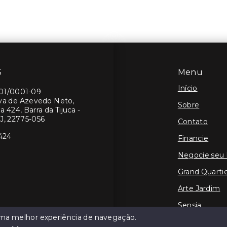
S
Menu
Início
401/0001-09
lva de Azevedo Neto,
Sobre
a 424, Barra da Tijuca -
J, 22775-056
Contato
424
Financie
Negocie seu
Grand Quartie
Arte Jardim
Sensia
 uma melhor experiência de navegação.
LANÇAMEN