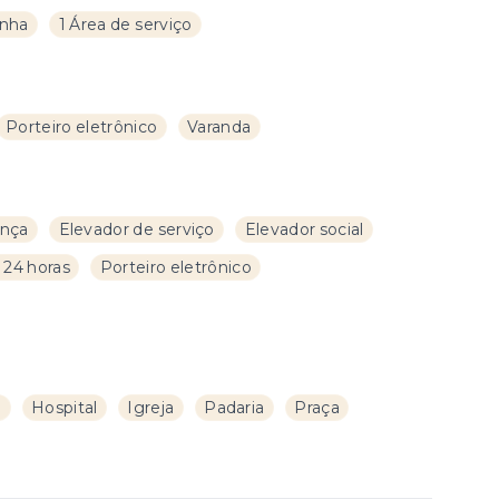
inha
1 Área de serviço
Porteiro eletrônico
Varanda
ança
Elevador de serviço
Elevador social
 24 horas
Porteiro eletrônico
a
Hospital
Igreja
Padaria
Praça