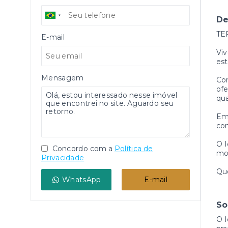
De
TE
E-mail
Viv
es
Mensagem
Com
ofe
qua
Em 
com
O I
Concordo com a
Política de
mob
Privacidade
Qu
WhatsApp
E-mail
So
O 