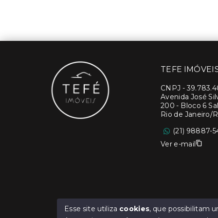
TEFE IMÓVEI
CNPJ
-
39.783.
Avenida José Si
200 - Bloco 6 Sal
Rio de Janeiro/R
(21) 98887-5
Ver e-mail
Esse site utiliza
cookies
, que possibilitam