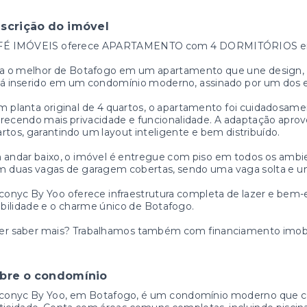
scrição do imóvel
FÉ IMÓVEIS oferece APARTAMENTO com 4 DORMITÓRIOS e
a o melhor de Botafogo em um apartamento que une design, con
tá inserido em um condomínio moderno, assinado por um dos 
 planta original de 4 quartos, o apartamento foi cuidadosame
recendo mais privacidade e funcionalidade. A adaptação aprove
rtos, garantindo um layout inteligente e bem distribuído.
andar baixo, o imóvel é entregue com piso em todos os ambien
 duas vagas de garagem cobertas, sendo uma vaga solta e uma
conyc By Yoo oferece infraestrutura completa de lazer e bem-
ilidade e o charme único de Botafogo.
er saber mais? Trabalhamos também com financiamento imobil
bre o condomínio
Iconyc By Yoo, em Botafogo, é um condomínio moderno que c