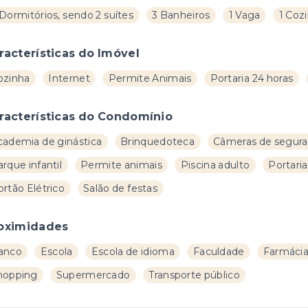
Dormitórios, sendo 2 suítes
3 Banheiros
1 Vaga
1 Coz
racterísticas do Imóvel
ozinha
Internet
Permite Animais
Portaria 24 horas
racterísticas do Condomínio
cademia de ginástica
Brinquedoteca
Câmeras de segur
rque infantil
Permite animais
Piscina adulto
Portaria
rtão Elétrico
Salão de festas
oximidades
anco
Escola
Escola de idioma
Faculdade
Farmáci
hopping
Supermercado
Transporte público