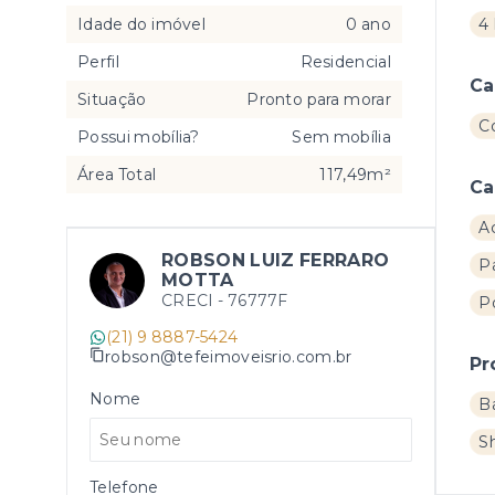
Idade do imóvel
0 ano
4 
Perfil
Residencial
Ca
Situação
Pronto para morar
C
Possui mobília?
Sem mobília
Área Total
117,49m²
Ca
A
ROBSON LUIZ FERRARO
Pa
MOTTA
CRECI -
76777F
Po
(21) 9 8887-5424
robson@tefeimoveisrio.com.br
Pr
Nome
B
S
Telefone