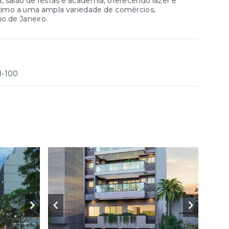
, salão de festas e academia, oferecendo lazer e
óximo a uma ampla variedade de comércios,
io de Janeiro.
1-100