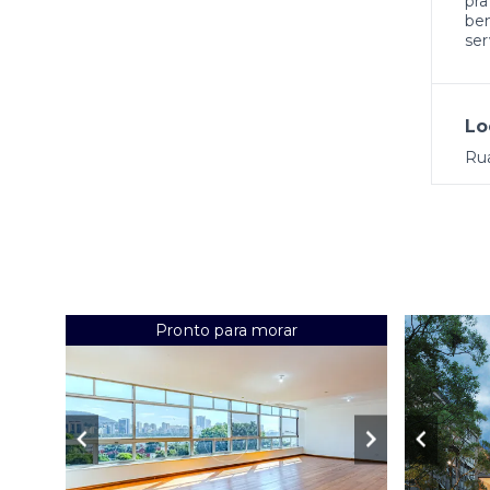
pra
bem
ser
Lo
Rua
Pronto para morar