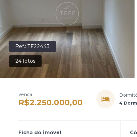
Ref.:
TF22443
24
fotos
Venda
Dormitó
R$2.250.000,00
4 Dormi
Ficha do imóvel
C