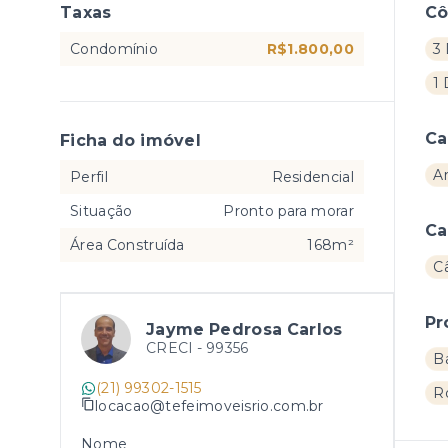
Taxas
C
Condomínio
R$1.800,00
3 
1
Ca
Ficha do imóvel
A
Perfil
Residencial
Situação
Pronto para morar
Ca
Área Construída
168m²
C
Pr
Jayme Pedrosa Carlos
CRECI -
99356
B
(21) 99302-1515
R
locacao@tefeimoveisrio.com.br
Nome