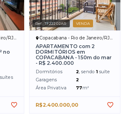
Ref.:
TF22202AR
VENDA
Zona Sul
Copacabana - Rio de Janeiro/RJ, Zona Sul
APARTAMENTO com 2
² no
DORMITÓRIOS em
COPACABANA - 150m do mar
- R$ 2.400.000
Dormitórios
2
, sendo
1
suíte
suítes
Garagens
2
Área Privativa
77
m²
R$2.400.000,00