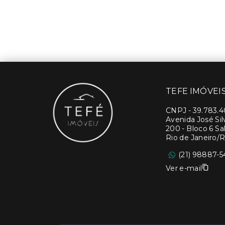
TEFE IMÓVEI
CNPJ
-
39.783.
Avenida José Si
200 - Bloco 6 Sal
Rio de Janeiro/R
(21) 98887-5
Ver e-mail