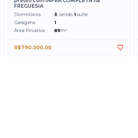
prédio com INFRA COMPLETA na
FREGUESIA
Dormitórios
3
, sendo
1
suíte
Garagens
1
Área Privativa
89
m²
R$790.000,00