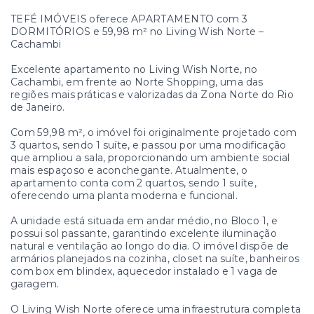
TEFÉ IMÓVEIS oferece APARTAMENTO com 3
DORMITÓRIOS e 59,98 m² no Living Wish Norte –
Cachambi
Excelente apartamento no Living Wish Norte, no
Cachambi, em frente ao Norte Shopping, uma das
regiões mais práticas e valorizadas da Zona Norte do Rio
de Janeiro.
Com 59,98 m², o imóvel foi originalmente projetado com
3 quartos, sendo 1 suíte, e passou por uma modificação
que ampliou a sala, proporcionando um ambiente social
mais espaçoso e aconchegante. Atualmente, o
apartamento conta com 2 quartos, sendo 1 suíte,
oferecendo uma planta moderna e funcional.
A unidade está situada em andar médio, no Bloco 1, e
possui sol passante, garantindo excelente iluminação
natural e ventilação ao longo do dia. O imóvel dispõe de
armários planejados na cozinha, closet na suíte, banheiros
com box em blindex, aquecedor instalado e 1 vaga de
garagem.
O Living Wish Norte oferece uma infraestrutura completa