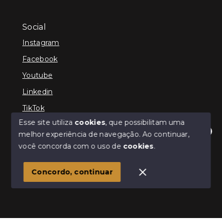
Social
Instagram
Facebook
Youtube
Linkedin
TikTok
Esse site utiliza
cookies
, que possibilitam uma
melhor experiência de navegação.
Ao continuar,
Olá! Estamos disponíveis para te ajudar.
você concorda com o uso de
cookies
.
© Copyright 2026 - TEFE IMÓVEIS - Todos os direitos
reservados
Concordo, continuar
SITE PARA IMOBILIARIA