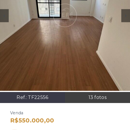
Ref.:
TF22556
13
fotos
Venda
R$550.000,00