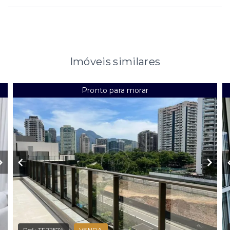
Imóveis similares
Pronto para morar
Ref.:
TF22574
VENDA