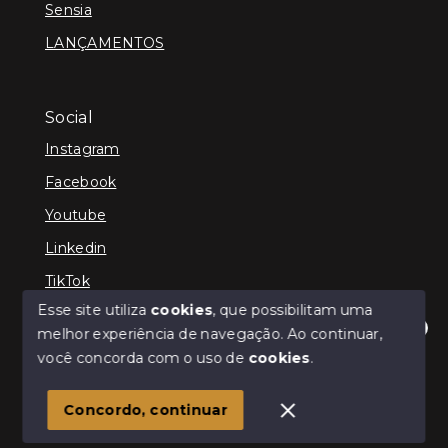
Sensia
LANÇAMENTOS
Social
Instagram
Facebook
Youtube
Linkedin
TikTok
Esse site utiliza
cookies
, que possibilitam uma
melhor experiência de navegação.
Ao continuar,
Olá! Estamos disponíveis para te ajudar.
você concorda com o uso de
cookies
.
© Copyright 2026 - TEFE IMÓVEIS - Todos os direitos
reservados
Concordo, continuar
SITE PARA IMOBILIARIA