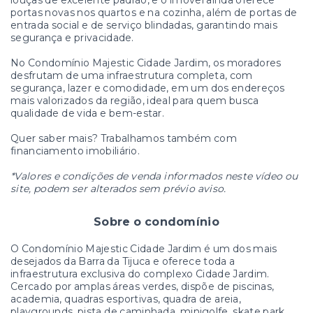
louças de excelente padrão, e o imóvel ainda oferece
portas novas nos quartos e na cozinha, além de portas de
entrada social e de serviço blindadas, garantindo mais
segurança e privacidade.
No Condomínio Majestic Cidade Jardim, os moradores
desfrutam de uma infraestrutura completa, com
segurança, lazer e comodidade, em um dos endereços
mais valorizados da região, ideal para quem busca
qualidade de vida e bem-estar.
Quer saber mais? Trabalhamos também com
financiamento imobiliário.
*Valores e condições de venda informados neste vídeo ou
site, podem ser alterados sem prévio aviso.
Sobre o condomínio
O Condomínio Majestic Cidade Jardim é um dos mais
desejados da Barra da Tijuca e oferece toda a
infraestrutura exclusiva do complexo Cidade Jardim.
Cercado por amplas áreas verdes, dispõe de piscinas,
academia, quadras esportivas, quadra de areia,
playgrounds, pista de caminhada, minigolfe, skate park,