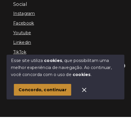
Social
Instagram
Facebook
Youtube
Linkedin
TikTok
Esse site utiliza
cookies
, que possibilitam uma
melhor experiência de navegação.
Ao continuar,
Olá! Estamos disponíveis para te ajudar.
você concorda com o uso de
cookies
.
© Copyright 2026 - TEFE IMÓVEIS - Todos os direitos
reservados
Concordo, continuar
SITE PARA IMOBILIARIA
Início
Histórico
Favoritos