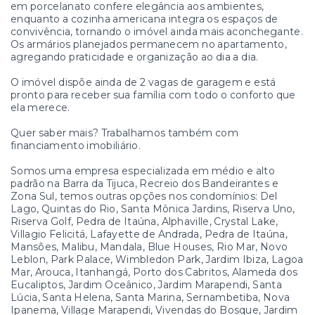
em porcelanato confere elegância aos ambientes,
enquanto a cozinha americana integra os espaços de
convivência, tornando o imóvel ainda mais aconchegante.
Os armários planejados permanecem no apartamento,
agregando praticidade e organização ao dia a dia.
O imóvel dispõe ainda de 2 vagas de garagem e está
pronto para receber sua família com todo o conforto que
ela merece.
Quer saber mais? Trabalhamos também com
financiamento imobiliário.
Somos uma empresa especializada em médio e alto
padrão na Barra da Tijuca, Recreio dos Bandeirantes e
Zona Sul, temos outras opções nos condomínios: Del
Lago, Quintas do Rio, Santa Mônica Jardins, Riserva Uno,
Riserva Golf, Pedra de Itaúna, Alphaville, Crystal Lake,
Villagio Felicitá, Lafayette de Andrada, Pedra de Itaúna,
Mansões, Malibu, Mandala, Blue Houses, Rio Mar, Novo
Leblon, Park Palace, Wimbledon Park, Jardim Ibiza, Lagoa
Mar, Arouca, Itanhangá, Porto dos Cabritos, Alameda dos
Eucaliptos, Jardim Oceânico, Jardim Marapendi, Santa
Lúcia, Santa Helena, Santa Marina, Sernambetiba, Nova
Ipanema, Village Marapendi, Vivendas do Bosque, Jardim