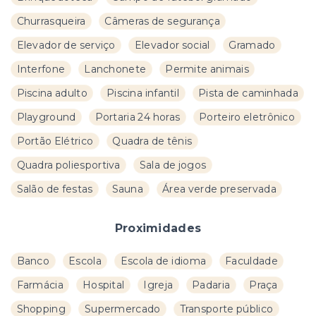
Churrasqueira
Câmeras de segurança
Elevador de serviço
Elevador social
Gramado
Interfone
Lanchonete
Permite animais
Piscina adulto
Piscina infantil
Pista de caminhada
Playground
Portaria 24 horas
Porteiro eletrônico
Portão Elétrico
Quadra de tênis
Quadra poliesportiva
Sala de jogos
Salão de festas
Sauna
Área verde preservada
Proximidades
Banco
Escola
Escola de idioma
Faculdade
Farmácia
Hospital
Igreja
Padaria
Praça
Shopping
Supermercado
Transporte público