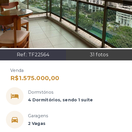
Ref.:
TF22564
31
fotos
Venda
R$1.575.000,00
Dormitórios
4 Dormitórios, sendo 1 suíte
Garagens
2 Vagas