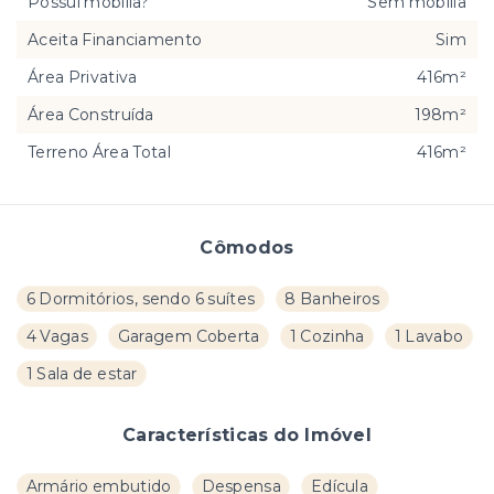
Possui mobília?
Sem mobília
Aceita Financiamento
Sim
Área Privativa
416m²
Área Construída
198m²
Terreno Área Total
416m²
Cômodos
6 Dormitórios, sendo 6 suítes
8 Banheiros
4 Vagas
Garagem Coberta
1 Cozinha
1 Lavabo
1 Sala de estar
Características do Imóvel
Armário embutido
Despensa
Edícula