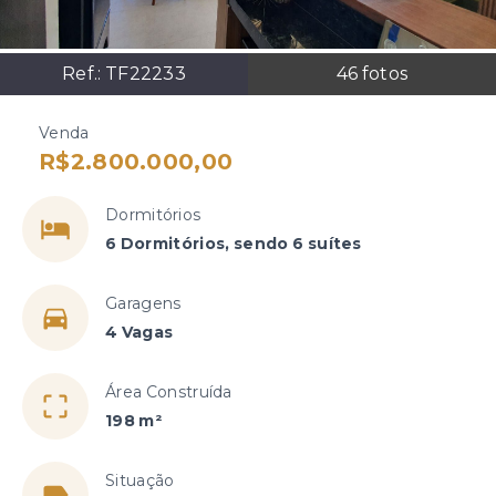
Ref.:
TF22233
46
fotos
Venda
R$2.800.000,00
Dormitórios
6 Dormitórios, sendo 6 suítes
Garagens
4 Vagas
Área Construída
198 m²
Situação