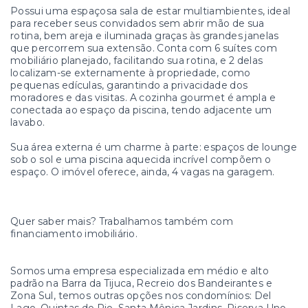
Possui uma espaçosa sala de estar multiambientes, ideal
para receber seus convidados sem abrir mão de sua
rotina, bem areja e iluminada graças às grandes janelas
que percorrem sua extensão. Conta com 6 suítes com
mobiliário planejado, facilitando sua rotina, e 2 delas
localizam-se externamente à propriedade, como
pequenas edículas, garantindo a privacidade dos
moradores e das visitas. A cozinha gourmet é ampla e
conectada ao espaço da piscina, tendo adjacente um
lavabo.
Sua área externa é um charme à parte: espaços de lounge
sob o sol e uma piscina aquecida incrível compõem o
espaço. O imóvel oferece, ainda, 4 vagas na garagem.
Quer saber mais? Trabalhamos também com
financiamento imobiliário.
Somos uma empresa especializada em médio e alto
padrão na Barra da Tijuca, Recreio dos Bandeirantes e
Zona Sul, temos outras opções nos condomínios: Del
Lago, Quintas do Rio, Santa Mônica Jardins, Riserva Uno,