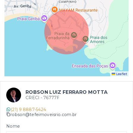
Leaflet
ROBSON LUIZ FERRARO MOTTA
CRECI -
76777F
(21) 9 8887-5424
robson@tefeimoveisrio.com.br
Nome