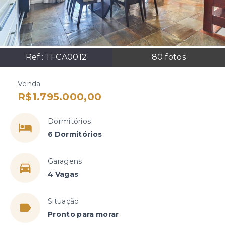
Ref.:
TFCA0012
80
fotos
Venda
R$1.795.000,00
Dormitórios
6 Dormitórios
Garagens
4 Vagas
Situação
Pronto para morar