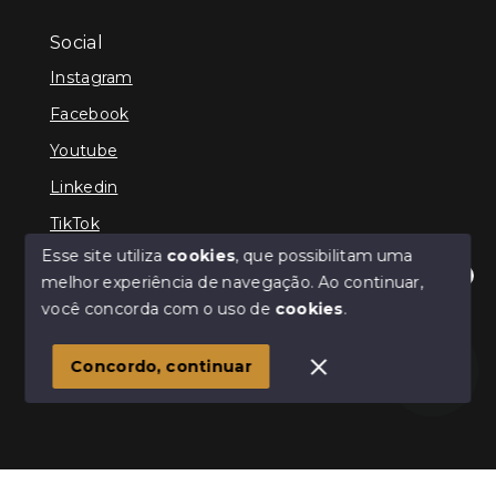
Social
Instagram
Facebook
Youtube
Linkedin
TikTok
Esse site utiliza
cookies
, que possibilitam uma
melhor experiência de navegação.
Ao continuar,
Olá! Estamos disponíveis para te ajudar.
você concorda com o uso de
cookies
.
© Copyright 2026 - TEFE IMÓVEIS - Todos os direitos
reservados
Concordo, continuar
SITE PARA IMOBILIARIA