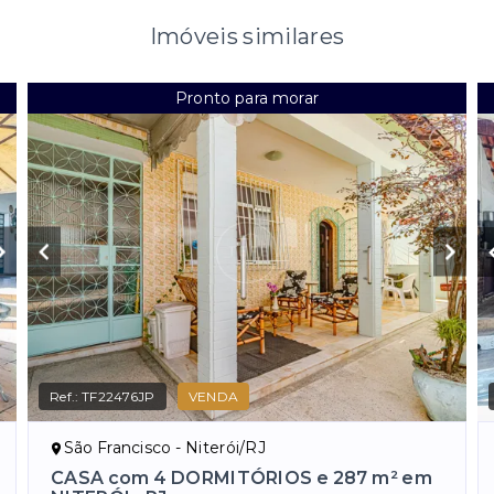
Imóveis similares
Pronto para morar
Ref.:
TF22476JP
VENDA
São Francisco - Niterói/RJ
CASA com 4 DORMITÓRIOS e 287 m² em