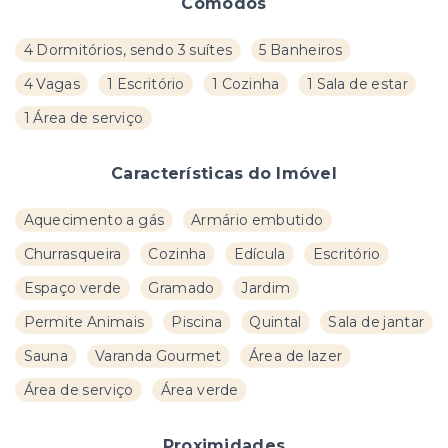
Cômodos
4 Dormitórios, sendo 3 suítes
5 Banheiros
4 Vagas
1 Escritório
1 Cozinha
1 Sala de estar
1 Área de serviço
Características do Imóvel
Aquecimento a gás
Armário embutido
Churrasqueira
Cozinha
Edícula
Escritório
Espaço verde
Gramado
Jardim
Permite Animais
Piscina
Quintal
Sala de jantar
Sauna
Varanda Gourmet
Área de lazer
Área de serviço
Área verde
Proximidades