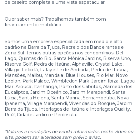
de caseiro completa e uma vista espetacular!
Quer saber mais? Trabalhamos também com
financiamento imobiliário.
Somos uma empresa especializada em médio e alto
padrão na Barra da Tijuca, Recreio dos Bandeirantes e
Zona Sul, temos outras opções nos condomínios: Del
Lago, Quintas do Rio, Santa Mônica Jardins, Riserva Uno,
Riserva Golf, Pedra de Itaúna, Alphaville, Crystal Lake,
Villagio Felicitá, Lafayette de Andrada, Pedra de Itaúna,
Mansões, Malibu, Mandala, Blue Houses, Rio Mar, Novo
Leblon, Park Palace, Wimbledon Park, Jardim Ibiza, Lagoa
Mar, Arouca, Itanhangá, Porto dos Cabritos, Alameda dos
Eucaliptos, Jardim Oceânico, Jardim Marapendi, Santa
Lúcia, Santa Helena, Santa Marina, Sernambetiba, Nova
Ipanema, Village Marapendi, Vivendas do Bosque, Jardim
Barra da Tijuca, Interlagos de Itaúna e Interlagos Quality.
Rio2, Cidade Jardim e Península.
*Valores e condições de venda informados neste vídeo ou
site, podem ser alterados sem prévio aviso.