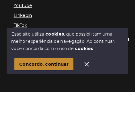
Youtube
Linkedin
TikTok
Esse site utiliza
cookies
, que possibilitam uma
melhor experiência de navegação.
Ao continuar,
Olá! Estamos disponíveis para te ajudar.
você concorda com o uso de
cookies
.
© Copyright 2026 - TEFE IMÓVEIS - Todos os direitos
reservados
Concordo, continuar
SITE PARA IMOBILIARIA
Início
Histórico
Favoritos