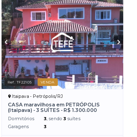
Ref.:
TF22105
VENDA
Itaipava - Petrópolis/RJ
CASA maravilhosa em PETRÓPOLIS
(Itaipava) - 3 SUÍTES - R$ 1.300.000
Dormitórios
3
, sendo
3
suítes
Garagens
3