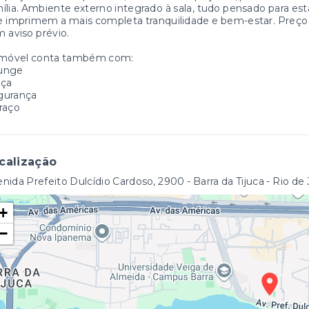
ília. Ambiente externo integrado à sala, tudo pensado para est
 imprimem a mais completa tranquilidade e bem-estar. Preço e 
 aviso prévio.
imóvel conta também com:
unge
aça
gurança
raço
calização
nida Prefeito Dulcídio Cardoso, 2900 - Barra da Tijuca - Rio de
+
−