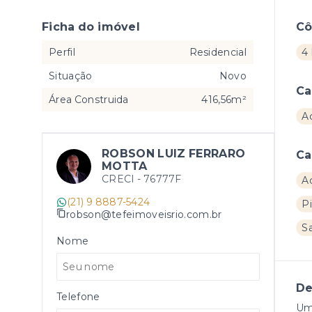
Ficha do imóvel
C
Perfil
Residencial
4 
Situação
Novo
Ca
Área Construida
416,56m²
A
ROBSON LUIZ FERRARO
Ca
MOTTA
CRECI -
76777F
A
(21) 9 8887-5424
Pi
robson@tefeimoveisrio.com.br
S
Nome
De
Telefone
Um 