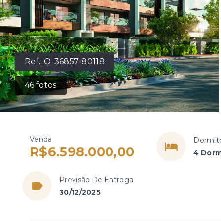
Ref.:
O-36857-80118
46
fotos
Venda
Dormitó
R$6.598.000,00
4 Dorm
Previsão De Entrega
30/12/2025