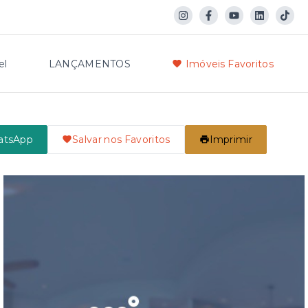
el
LANÇAMENTOS
Imóveis Favoritos
atsApp
Salvar nos Favoritos
Imprimir