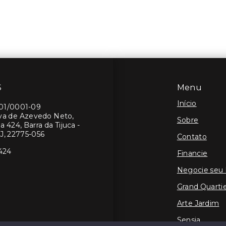
S
Menu
Início
401/0001-09
lva de Azevedo Neto,
Sobre
a 424, Barra da Tijuca -
J, 22775-056
Contato
424
Financie
Negocie seu
Grand Quartie
Arte Jardim
Sensia