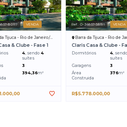
857-80117
VENDA
Ref.:
O-36857-58191
VENDA
a Tijuca - Rio de Janeiro/RJ
Barra da Tijuca - Rio de Jan
Casa & Clube - Fase 1
Claris Casa & Clube - F
rios
4
, sendo
4
Dormitórios
4
, send
suítes
suítes
ns
3
Garagens
3
394,36
m²
Área
376
m²
ida
Construida
1.000,00
R$5.778.000,00