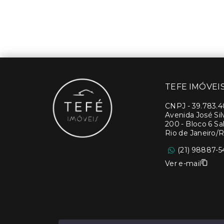
TEFE IMÓVEI
CNPJ
-
39.783.
Avenida José Si
200 - Bloco 6 Sal
Rio de Janeiro/R
(21) 98887-5
Ver e-mail