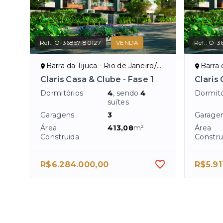
Ref.:
O-36857-80127
VENDA
Ref.:
O-36
Barra da Tijuca - Rio de Janeiro/RJ
Barra d
Claris Casa & Clube - Fase 1
Claris 
Dormitórios
4
, sendo
4
Dormitó
suítes
Garagens
3
Garage
Área
413,08
m²
Área
Construida
Constru
R$6.284.000,00
R$5.91