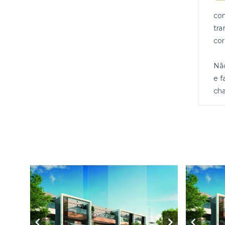
con
tra
cor
Nã
e f
cha