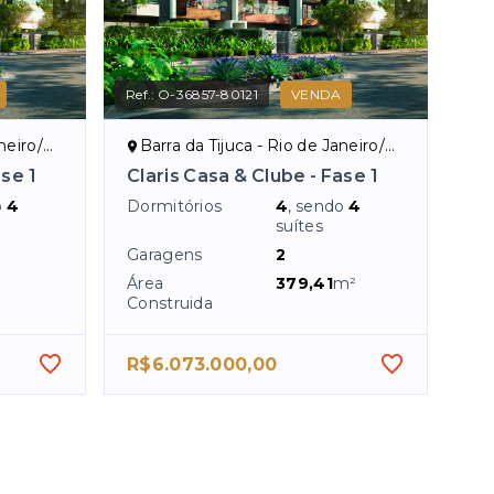
Ref.:
O-36857-80121
VENDA
eiro/RJ
Barra da Tijuca - Rio de Janeiro/RJ
ase 1
Claris Casa & Clube - Fase 1
o
4
Dormitórios
4
, sendo
4
suítes
Garagens
2
Área
379,41
m²
Construida
R$6.073.000,00