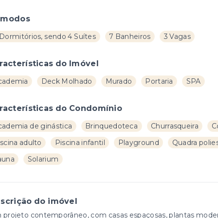
ômodos
Dormitórios, sendo 4 Suítes
7 Banheiros
3 Vagas
racterísticas do Imóvel
cademia
Deck Molhado
Murado
Portaria
SPA
racterísticas do Condomínio
cademia de ginástica
Brinquedoteca
Churrasqueira
C
scina adulto
Piscina infantil
Playground
Quadra polie
auna
Solarium
scrição do imóvel
projeto contemporâneo, com casas espaçosas, plantas modern