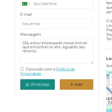
fam
que
sem
E-mail
O 
Lo
Pr
Mensagem
Se
Ter
Lo
Ave
Concordo com a
Política de
Privacidade
WhatsApp
E-mail