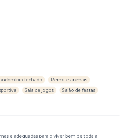
ondomínio fechado
Permite animais
sportiva
Sala de jogos
Salão de festas
as e adequadas para o viver bem de toda a