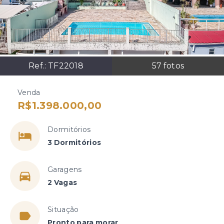
Ref.:
TF22018
57
fotos
Venda
R$1.398.000,00
Dormitórios
3 Dormitórios
Garagens
2 Vagas
Situação
Pronto para morar