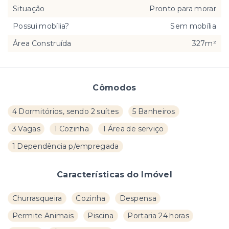
Situação
Pronto para morar
Possui mobília?
Sem mobília
Área Construída
327m²
Cômodos
4 Dormitórios, sendo 2 suítes
5 Banheiros
3 Vagas
1 Cozinha
1 Área de serviço
1 Dependência p/empregada
Características do Imóvel
Churrasqueira
Cozinha
Despensa
Permite Animais
Piscina
Portaria 24 horas