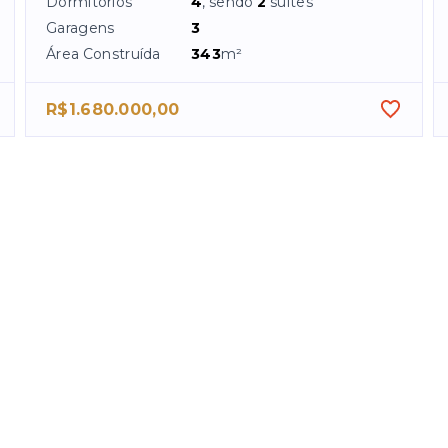
Dormitórios
4
, sendo
2
suítes
Garagens
3
Área Construída
343
m²
R$1.680.000,00