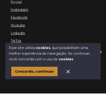
Social
Instagram
Facebook
Youtube
Linkedin
TikTok
Esse site utiliza
cookies
, que possibilitam uma
melhor experiência de navegação.
Ao continuar,
Olá! Estamos disponíveis para te ajudar.
você concorda com o uso de
cookies
.
© Copyright 2026 - TEFE IMÓVEIS - Todos os direitos
reservados
Concordo, continuar
SITE PARA IMOBILIARIA
Início
Histórico
Favoritos